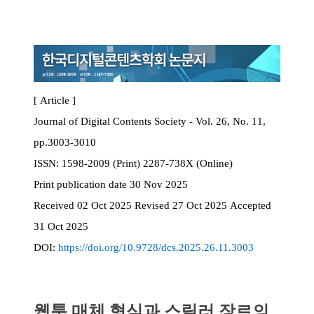
[ Article ]
Journal of Digital Contents Society - Vol. 26, No. 11,
pp.3003-3010
ISSN:
1598-2009 (Print) 2287-738X (Online)
Print
publication date
30 Nov 2025
Received
02 Oct 2025
Revised
27 Oct 2025
Accepted
31 Oct 2025
DOI:
https://doi.org/10.9728/dcs.2025.26.11.3003
웹툰 매체 형식과 스릴러 장르의