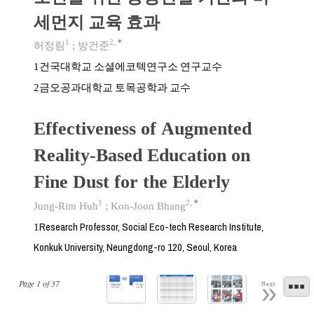
세먼지 교육 효과
1
2
,
*
허정림
;
방건준
건국대학교 소셜에코텍연구소 연구교수
1
금오공과대학교 토목공학과 교수
2
Effectiveness of Augmented
Reality-Based Education on
Fine Dust for the Elderly
1
2
,
*
Jung-Rim Huh
;
Kon-Joon Bhang
Research Professor, Social Eco-tech Research Institute,
1
Konkuk University, Neungdong-ro 120, Seoul, Korea
Page
1
of
37
Next