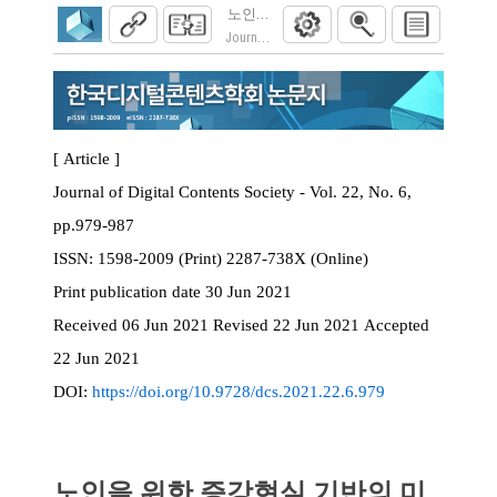
노인을 위한 증강현실 기반의 미세먼지 교
Journal of Digital Contents Society. 2021; 22(6)
[ Article ]
Journal of Digital Contents Society - Vol. 22, No. 6,
pp.979-987
ISSN:
1598-2009 (Print) 2287-738X (Online)
Print
publication date
30 Jun 2021
Received
06 Jun 2021
Revised
22 Jun 2021
Accepted
22 Jun 2021
DOI:
https://doi.org/10.9728/dcs.2021.22.6.979
노인을 위한 증강현실 기반의 미