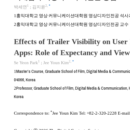
1
2
,
*
박세연
;
김지윤
홍익대학교 영상·커뮤니케이션대학원 영상디자인전공 석사
1
홍익대학교 영상·커뮤니케이션대학원 영상디자인전공 교수
2
Effects of Trailer Visibility on Us
Apps: Role of Expectancy and View
1
2
,
*
Se Yeon Park
;
Jee Youn Kim
Master’s Course, Graduate School of Film, Digital Media & Communica
1
04066, Korea
Professor, Graduate School of Film, Digital Media & Communication, H
2
Korea
*
Correspondence to:
Jee Youn Kim Tel: +82-2-320-2228 E-mai