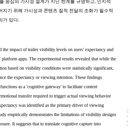
출 중심의 가시성 설계가 지닌 한계를 규명하고, 인지적
어지기 위해 가시성과 콘텐츠 질적 전달의 조화가 필수적
의가 있다.
 the impact of trailer visibility levels on users' expectancy and
platform apps. The experimental results revealed that while the
ion based on visibility conditions were statistically significant,
luence the expectancy or viewing intention. These findings
 functions as a 'cognitive gateway' to facilitate content
 emotional transfer required to trigger actual viewing behavior
xpectancy was identified as the primary driver of viewing
N
e
x
t
a
g
tudy empirically demonstrates the limitations of visibility designs
sure. It suggests that to translate cognitive capture into