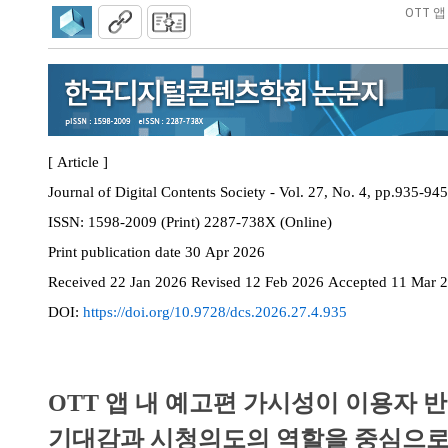
OTT 
[ Article ]
Journal of Digital Contents Society - Vol. 27, No. 4, pp.935-945
ISSN:
1598-2009 (Print) 2287-738X (Online)
Print
publication date
30 Apr 2026
Received
22 Jan 2026
Revised
12 Feb 2026
Accepted
11 Mar 
DOI:
https://doi.org/10.9728/dcs.2026.27.4.935
OTT 앱 내 예고편 가시성이 이용자 
기대감과 시청의도의 역할을 중심으