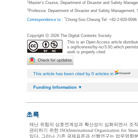
1
Master’s Course, Department of Disaster and Safety Managem
2
Professor, Department of Disaster and Safety Management, S
*
Correspondence to :
Chong-Soo Cheung Tel: +82-2-820-0596
Copyright ⓒ 2026 The Digital Contents Society
This is an Open Access article distrib
s.org/licenses/by-nc/3.0/
) which permits
work is properly cited.
This article has been cited by 0 articles in
Funding Information ▼
초록
재난 위험의 상호연계성과 확산성이 심화되면서 조직 
관리하기 위한 ISO(International Organization for St
있다. 그러나 기존 국제표준과 선행연구는 업무영향분석(Bus