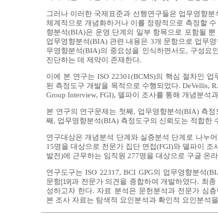
그러나 이러한 국제표준과 선행연구들은 업무영향분석(B
체계적으로 개념화하거나 이를 정량적으로 측정할 수 
향분석(BIA)은 운영 단계의 일부 항목으로 포함될
업무영향분석(BIA) 관련 내용은 3개 문항으로 업무
무영향분석(BIA)의 중요성을 인식하면서도, 구성요
진단하는 데 제약이 존재한다.
이에 본 연구는 ISO 22301(BCMS)의 핵심 절
된 측정도구 개발을 목적으로 수행되었다. DeVellis,
Group Interview, FGI), 델파이 조사를 통해 개
본 연구의 연구문제는 첫째, 업무영향분석(BIA) 측
째, 업무영향분석(BIA) 측정도구의 신뢰도는 적합한 
연구대상은 개념분석 단계와 실증분석 단계로 나누어 구
15명을 대상으로 전문가 집단 면접(FGI)와 델파이 
발전)에 근무하는 임직원 277명을 대상으로 구글 
연구도구는 ISO 22317, BCI GPG의 업무영향분석(BI
문항
과 전문가 의견을 종합하여 개발하였다. 최종 
[19]
성하고자 한다. 자료 분석은 문헌분석과 전문가 심층
본 조사 자료는 탐색적 요인분석과 확인적 요인분석을