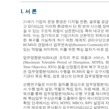
Ⅰ. 서 론
21세기 기업의 운영 환경은 디지털 전환, 글로벌 공
고 있다
,
. 이러한 환경에서 단 한 번의 시스템 
[1]
[2]
질 수 있는 구조적 위험이 상존한다
. 특히 대규모 
[3]
하며, 이는 장기적으로 기업가치의 근본적인 하락으
한 복구를 가능하게 하기 위한 체계적 관리수단으로 ISO 223
BCMS의 관점에서 업무연속성(Business Contin
있는 역량을 의미하며, 이를 위한 핵심 절차가 바로 업무영향분석(
업무영향분석(BIA)은 조직의 주요 제품과 서비스
(Maximum Tolerable Period of Disruption, MT
Time Objective, RTO) 등을 산정함으로써 복구
은 업무영향분석(BIA) 수행을 BCMS의 필수 요구사항으
기관리 목표 확정, 검토 갱신의 단계로 업무영향분석(B
선행연구들은 이러한 절차를 중심으로 업무영향분석(BIA)
서 수행 범위 설정, 역할과 책임 정의, 자원 배분,
워크를 통해 업무영향분석(BIA) 수행 구조를 제시하
해 핵심업무 우선순위를 도출해야 함이 제시되었으며,
확정 단계에서는 RTO, MTPD, MBCO, RPO 설
기적 재검토와 문서화가 요구된다
,
고 설명된다.
[10]
[11]