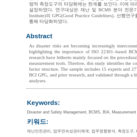
량적 측정도구의 타당화에는 한계를 보인다. 이에 따
설정하였다. 연구대상은 재난 및 BCMS 분야 전문가 15명과
Institute)의 GPG(Good Practice Guide
통해 타당화하였다.
Abstract
As disaster risks are becoming increasingly interconne
highlighting the importance of ISO 22301–based BCMS 
research have hitherto mainly focused on the procedural
measurement tools. Threfore, this study identifies the c
factor structure. The sample includes 15 experts and 
BCI GPG, and prior research, and validated through a li
analyses.
Keywords:
Disaster and Safety Management
,
BCMS
,
BIA
,
Measurement 
키워드:
재난안전관리
,
업무연속성관리체계
,
업무영향분석
,
측정도구
,