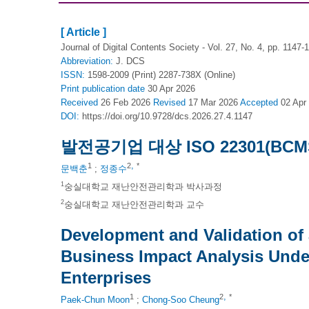
[ Article ]
Journal of Digital Contents Society - Vol. 27, No. 4, pp. 1147-
Abbreviation:
J. DCS
ISSN:
1598-2009 (Print) 2287-738X (Online)
Print
publication date
30 Apr 2026
Received
26 Feb 2026
Revised
17 Mar 2026
Accepted
02 Apr
DOI:
https://doi.org/10.9728/dcs.2026.27.4.1147
발전공기업 대상 ISO 22301(B
,
1
2
*
문백춘
;
정종수
1
숭실대학교 재난안전관리학과 박사과정
2
숭실대학교 재난안전관리학과 교수
Development and Validation of 
Business Impact Analysis Unde
Enterprises
,
1
2
*
Paek-Chun Moon
;
Chong-Soo Cheung