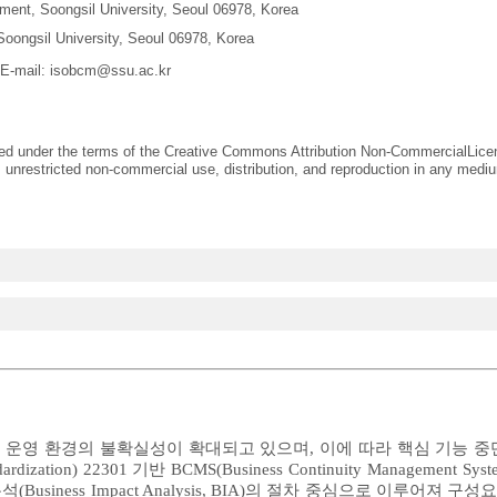
ent, Soongsil University, Seoul 06978, Korea
oongsil University, Seoul 06978, Korea
 E-mail:
isobcm@ssu.ac.kr
uted under the terms of the Creative Commons Attribution Non-CommercialLice
 unrestricted non-commercial use, distribution, and reproduction in any mediu
운영 환경의 불확실성이 확대되고 있으며, 이에 따라 핵심 기능 중
andardization) 22301 기반 BCMS(Business Continuity Manageme
iness Impact Analysis, BIA)의 절차 중심으로 이루어져 