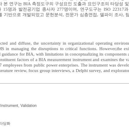
라 본 연구는 BIA 측정도구의 구성요인 도출과 요인구조의 타당성 
 발전공기업 종사자 277명이며, 연구도구는 ISO 22317과 BCI(Bus
lines), 선행연구를 기반으로 개발되었고 문헌분석, 전문가 심층면접, 델파이 
cted and diffuse, the uncertainty in organizational operating enviro
in managing the disruptions to critical functions. However,the exi
 guidance for BIA, with limitations in conceptualizing its components a
onstituent factors of a BIA measurement instrument and examines the vali
277 employees from public power enterprises. The instrument was deve
terature review, focus group interviews, a Delphi survey, and explorato
Instrument
,
Validation
타당화