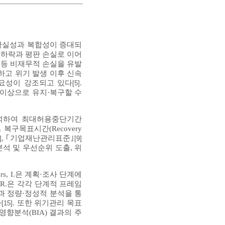
불확실성과 복합성이 증대되
 하락과 평판 손실로 이어
 등 비재무적 손실을 유발
하고 위기 발생 이후 신속
)의 중요성이 강조되고 있다
.
[5]
준 이상으로 유지·복구할 수
분석하여 최대허용중단기간
BCO), 복구목표시간(Recovery
, ｢기업재난관리표준｣
]
[9]
분석 및 우선순위 도출, 위
rters, I.은 계획·조사 단계에
njan, R.은 각각 단계적 프레임
과 정량·정성적 분석을 통
다
. 또한 위기관리 목표
[15]
영향분석(BIA) 결과의 주