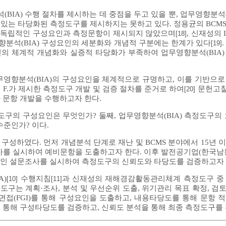
IA) 수행 절차를 제시하는 데 중점을 두고 있을 뿐, 업무영향분석(
있는 타당화된 측정도구를 제시하지는 못하고 있다. 정용균의 BCM
 뿐 독립적인 구성요인과 측정문항이 제시되지 않았으며
, 신재성의 
[18]
영향분석(BIA) 구성요인의 세분화와 개념적 구분에는 한계가 있다
[19]
인의 체계적 개념화와 실증적 타당화가 부족하여 업무영향분석(BIA
차인 업무영향분석(BIA)의 구성요인을 체계적으로 규명하고, 이를 기반
 R. F.가 제시한 측정도구 개발 및 검증 절차를 준거로 하여
문헌고찰,
[20]
념분석과 문항 개발을 수행하고자 한다.
정도구의 구성요인은 무엇인가? 둘째, 업무영향분석(BIA) 측정도구의
수준인가? 이다.
성하였다. 먼저 개념분석 단계로 재난 및 BCMS 분야에서 15년 
조사를 실시하여 예비문항을 도출하고자 한다. 이후 발전공기업(한국남동,
온라인 설문조사를 실시하여 측정도구의 신뢰도와 타당도를 검증하고자 
A)
수행지침
과 신재성의 재해경감활동관리체계 측정도구 중 
[10]
[11]
도구는 계획·조사, 분석 및 우선순위 도출, 위기관리 목표 확정, 검토
면접(FGI)를 통해 구성요인을 도출하고, 내용타당도를 통해 문항 
 통해 구성타당도를 검증하고, 신뢰도 분석을 통해 최종 측정도구를