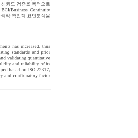
및 신뢰도 검증을 목적으로
iness Continuity
조사, 탐색적·확인적 요인분석을
nments has increased, thus
sting standards and prior
nd validating quantitative
dity and reliability of its
loped based on ISO 22317,
ry and confirmatory factor