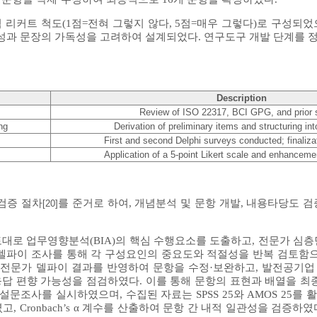
 리커트 척도(1점=전혀 그렇지 않다, 5점=매우 그렇다)로 구성되었
관성과 문장의 가독성을 고려하여 설계되었다. 연구도구 개발 단계를
Description
Review of ISO 22317, BCI GPG, and prior 
ng
Derivation of preliminary items and structuring int
First and second Delphi surveys conducted; finaliza
Application of a 5-point Likert scale and enhancemen
및 검증 절차
를 준거로 하여, 개념분석 및 문항 개발, 내용타당도 검
[20]
로 업무영향분석(BIA)의 핵심 수행요소를 도출하고, 전문가 심층면접
 델파이 조사를 통해 각 구성요인의 중요도와 적절성을 반복 검토함
 전문가 델파이 결과를 반영하여 문항을 수정·보완하고, 발전공기업
응답 편향 가능성을 점검하였다. 이를 통해 문항의 표현과 배열을 최종
문조사를 실시하였으며, 수집된 자료는 SPSS 25와 AMOS 25를
 Cronbach’s α 계수를 산출하여 문항 간 내적 일관성을 검증하