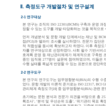
Ⅱ. 측정도구 개발절차 및 연구설계
2-1 연구대상
본 연구는 조직의 ISO 22301(BCMS) 구축과 운
정할 수 있는 도구를 개발·타당화하는 것을 목적으로
먼저 개념분석 및 문항 개발 단계에서는 재난 및 BCM
접(FGI)과 델파이 조사를 실시하였다. 전문가 집단
적 적합성을 동시에 확보하고자 하였다. 이후 측정도
자를 연구대상으로 선정하였다. 사회 필수 기반서비스
호계획 운영 등 재난관리체계가 체계적으로 구축된 
중인 임직원 277명이 설문에 참여하였으며, 이들은 
수행 실태를 폭넓게 반영할 수 있는 표본으로 판단하였
2-2 연구도구
본 연구의 연구도구는 업무영향분석(BIA)의 수행 
었다. 문항 개발의 이론적 준거로는 ISO 22317, BCI 
관리체계 측정도구
중 업무영향분석(BIA) 관련 
[19]
초기에는 문헌 분석과 전문가 의견을 바탕으로 총 25
획조사’, ‘분석 및 우선순위 도출’, ‘위기관리 목표 
의 명료성, 적합성, 포괄성을 검토하고, 기준에 미달