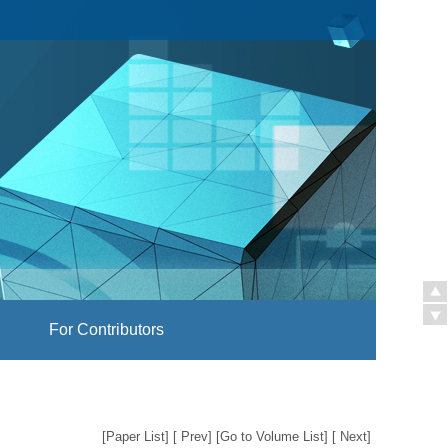
For Contributors
[
Paper List
] [
Prev
] [
Go to Volume List
] [
Next
]