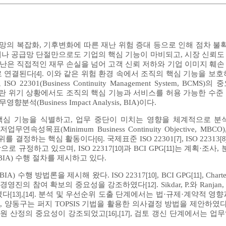
급망의 복잡화, 기후변화에 따른 재난 위험 증대 등으로 인해 점차 
장애나 공급망 단절만으로도 기업의 핵심 기능이 마비되고, 시장 신뢰도
재난은 직접적인 재무 손실을 넘어 고객 신뢰 저하와 기업 이미지 훼손
로 연결된다
. 이와 같은 위험 환경 속에서 조직의 핵심 기능을 보호
[4]
01(Business Continuity Management System, BCMS
uity)이란 위기 상황에서도 조직의 핵심 기능과 서비스를 허용 가능한 수
Business Impact Analysis, BIA)이다.
, 핵심 기능을 식별하고, 업무 중단이 미치는 영향을 체계적으로 
PD), 최저업무연속성목표(Minimum Business Continuity Objective, M
 우선순위를 결정하는 핵심 활동이다
. 국제표준 ISO 22301
, ISO 22313
[6]
[7]
[8
로 규정하고 있으며, ISO 22317
과 BCI GPG
는 계획·조사, 
[10]
[11]
IA) 수행 절차를 제시하고 있다.
 수행 방법론을 제시해 왔다. ISO 22317
, BCI GPG
, Cha
[10]
[11]
 최고경영진의 참여 확보의 중요성을 강조하였다
. Sikdar, P.와 Ra
[12]
였다
,
. 분석 및 우선순위 도출 단계에서는 법·규제·계약적 영향
[13]
[14]
 양동구는 퍼지 TOPSIS 기법을 활용한 의사결정 방법을 제안하였
정과 자원 산정의 중요성이 강조되었고
,
, 검토 갱신 단계에서는 업무
[16]
[17]