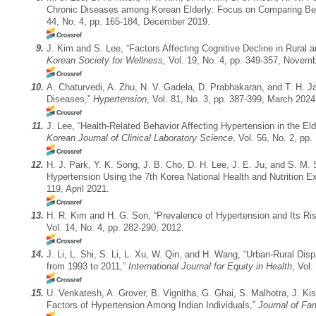
Chronic Diseases among Korean Elderly: Focus on Comparing Bet
44, No. 4, pp. 165-184, December 2019.
9.
J. Kim and S. Lee, “Factors Affecting Cognitive Decline in Rural 
Korean Society for Wellness,
Vol. 19, No. 4, pp. 349-357, Novem
10.
A. Chaturvedi, A. Zhu, N. V. Gadela, D. Prabhakaran, and T. H. Ja
Diseases,”
Hypertension
, Vol. 81, No. 3, pp. 387-399, March 2024
11.
J. Lee, “Health-Related Behavior Affecting Hypertension in the El
Korean Journal of Clinical Laboratory Science
, Vol. 56, No. 2, pp
12.
H. J. Park, Y. K. Song, J. B. Cho, D. H. Lee, J. E. Ju, and S. M. 
Hypertension Using the 7th Korea National Health and Nutrition 
119, April 2021.
13.
H. R. Kim and H. G. Son, “Prevalence of Hypertension and Its R
Vol. 14, No. 4, pp. 282-290, 2012.
14.
J. Li, L. Shi, S. Li, L. Xu, W. Qin, and H. Wang, “Urban-Rural D
from 1993 to 2011,”
International Journal for Equity in Health
, Vol
15.
U. Venkatesh, A. Grover, B. Vignitha, G. Ghai, S. Malhotra, J. Kis
Factors of Hypertension Among Indian Individuals,”
Journal of Fa