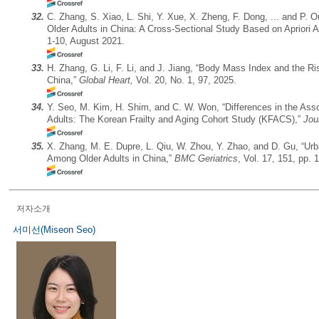
32.
C. Zhang, S. Xiao, L. Shi, Y. Xue, X. Zheng, F. Dong, ... and P.
Older Adults in China: A Cross-Sectional Study Based on Apriori 
1-10, August 2021.
33.
H. Zhang, G. Li, F. Li, and J. Jiang, “Body Mass Index and the Ri
China,”
Global Heart,
Vol. 20, No. 1, 97, 2025.
34.
Y. Seo, M. Kim, H. Shim, and C. W. Won, “Differences in the Ass
Adults: The Korean Frailty and Aging Cohort Study (KFACS),”
Jou
35.
X. Zhang, M. E. Dupre, L. Qiu, W. Zhou, Y. Zhao, and D. Gu, “Ur
Among Older Adults in China,”
BMC Geriatrics
, Vol. 17, 151, pp. 
저자소개
서미선(Miseon Seo)