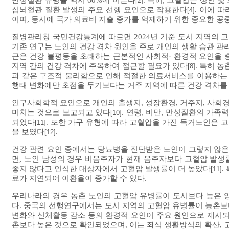
만성질환 유병률 역시 60%에 이른다
. 특히, 고혈압은 성인 
[2]
심뇌혈관 질환 발생의 주요 선행 요인으로 작용한다
. 이에 
[4]
이며, 동시에 국가 의료비 지출 증가를 억제하기 위한 중요한 공
질병관리청 국민건강통계에 따르면 2024년 기준 도시 지역의 고혈
기존 연구는 노인의 건강 격차 원인을 주로 개인의 생활 습관 관
근은 건강 불평등을 초래하는 근본적인 사회적· 환경적 요인을 
지역 간의 건강 격차에 주목하여 접근할 필요가 있다
. 특히 
[8]
과 같은 구조적 불리함으로 인해 적절한 의료서비스를 이용하는 
행태 변화에만 초점을 두기보다는 거주 지역에 따른 건강 격차를
인구사회학적 요인으로 개인의 출생지, 성장환경, 거주지, 사회
미치는 것으로 보고되고 있다
. 연령, 비만, 만성질환의 가
[10]
되었다
. 또한 가구 유형에 따라 고혈압을 가진 독거노인은 
[11]
을 보였다
.
[12]
건강 관련 요인 중에서는 당뇨병을 진단받은 노인이 그렇지 않은
면, 노인 남성의 경우 비음주자가 현재 음주자보다 고혈압 발생
좋지 않다고 인식한 대상자에서 고혈압 발생률이 더 높았다
.
[11]
료가 지연되어 이환율이 증가할 수 있다.
우리나라의 경우 농촌 노인의 고혈압 유병률이 도시보다 높은 
다. 중국의 선행연구에서는 도시 지역의 고혈압 유병률이 농촌보
변화와 신체활동 감소 등의 환경적 요인이 주요 원인으로 제시
촌보다 높은 것으로 확인되었으며, 이는 좌식 생활방식의 확산, 고