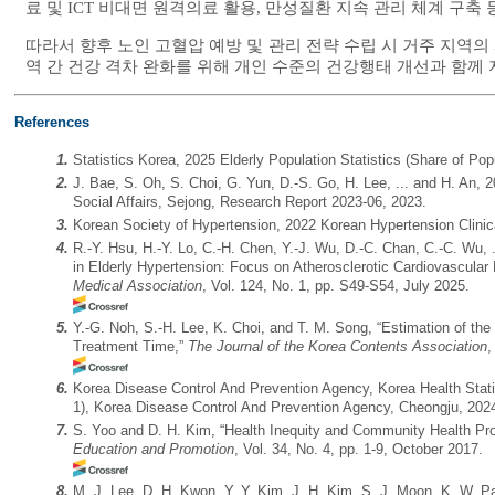
료 및 ICT 비대면 원격의료 활용, 만성질환 지속 관리 체계 구축
따라서 향후 노인 고혈압 예방 및 관리 전략 수립 시 거주 지역
역 간 건강 격차 완화를 위해 개인 수준의 건강행태 개선과 함께
References
1.
Statistics Korea, 2025 Elderly Population Statistics (Share of Po
2.
J. Bae, S. Oh, S. Choi, G. Yun, D.-S. Go, H. Lee, ... and H. An, 
Social Affairs, Sejong, Research Report 2023-06, 2023.
3.
Korean Society of Hypertension, 2022 Korean Hypertension Clinica
4.
R.-Y. Hsu, H.-Y. Lo, C.-H. Chen, Y.-J. Wu, D.-C. Chan, C.-C. Wu, 
in Elderly Hypertension: Focus on Atherosclerotic Cardiovascular Di
Medical Association
, Vol. 124, No. 1, pp. S49-S54, July 2025.
5.
Y.-G. Noh, S.-H. Lee, K. Choi, and T. M. Song, “Estimation of th
Treatment Time,”
The Journal of the Korea Contents Association
,
6.
Korea Disease Control And Prevention Agency, Korea Health Stat
1), Korea Disease Control And Prevention Agency, Cheongju, 202
7.
S. Yoo and D. H. Kim, “Health Inequity and Community Health Pr
Education and Promotion
, Vol. 34, No. 4, pp. 1-9, October 2017.
8.
M. J. Lee, D. H. Kwon, Y. Y. Kim, J. H. Kim, S. J. Moon, K. W. Pa