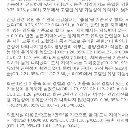
가능성이 유의하게 낮게 나타났다. 농촌 지역에서도 동일한 경향을 보여, 4
0.35–0.73,
p
<.001) 모두에서 고혈압 유병 가능성이 유의하게 낮
건강 관련 요인 중 주관적 건강상태는 ‘좋음’을 기준으로 할 때
났다(OR=0.76, 95% CI: 0.64–0.91,
p
=0.002). 반면 농촌 지
이 있는 경우를 기준으로 할 때 도시 지역에서는 당뇨병이 없는 경우 고
p
=0.010). 반면 농촌 지역에서는 통계적으로 유의한 관련성이 나타나지 않
촌 지역 모두에서 고혈압과 통계적으로 유의한 관련성이 확인되지
련성이 나타나지 않았다. 영양관리 여부는 영양관리가 적절한 경
능성이 유의하게 높았으나(OR=1.20, 95% CI: 1.05–1.37,
p
=0.
CI: 0.72–1.17,
p
=0.507). 체질량지수(BMI)는 저체중군을 기
의하게 높게 나타났다. 도시 지역에서는 과체중군(OR=2.30, 95% CI:
유의한 관련성이 확인되었며, 특히 비만군에서 가장 높은 오즈비를 보였다.
군(OR=2.21, 95% CI: 1.27–3.86,
p
=0.005)에서 고혈압 유병 가
최근 1년간 미충족 의료 경험의 경우, 미충족 의료 경험이 있는
가능성이 유의하게 높았으나(OR=1.79, 95% CI: 1.12–2.87,
p
=0
CI: 1.21–1.26,
p
=0.412). 최근 2년간 건강검진 여부는 건강
병 가능성에 유의한 차이가 나타나지 않았다(OR=0.96, 95% CI: 0.
다(OR=1.06, 95% CI: 0.84–1.34,
p
=0.632).
의료시설 이용 만족도는 ‘만족’을 기준으로 할 때 도시 지역에서
지 않았으나(OR=0.93, 95% CI: 0.73–1.18,
p
=0.553), 농촌
(OR=1.27, 95% CI: 1.01–1.59,
p
=0.041).