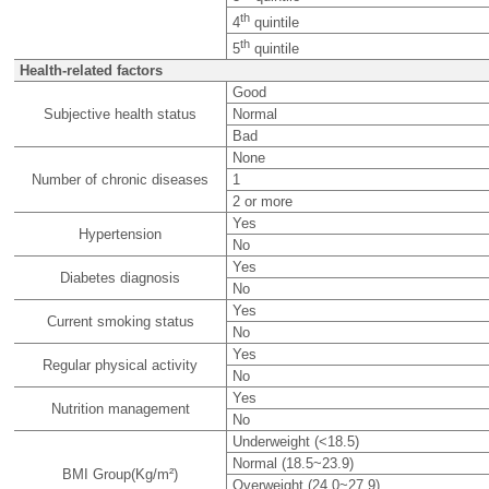
th
4
quintile
th
5
quintile
Health-related factors
Good
Subjective health status
Normal
Bad
None
Number of chronic diseases
1
2 or more
Yes
Hypertension
No
Yes
Diabetes diagnosis
No
Yes
Current smoking status
No
Yes
Regular physical activity
No
Yes
Nutrition management
No
Underweight (<18.5)
Normal (18.5~23.9)
BMI Group(Kg/m²)
Overweight (24.0~27.9)