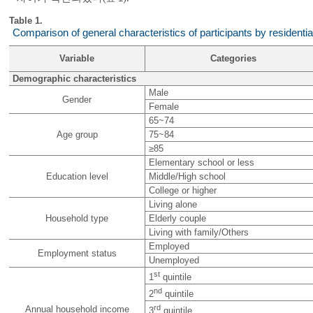
Table 1.
Comparison of general characteristics of participants by residentia
Variable
Categories
Demographic characteristics
Male
Gender
Female
65~74
Age group
75~84
≥85
Elementary school or less
Education level
Middle/High school
College or higher
Living alone
Household type
Elderly couple
Living with family/Others
Employed
Employment status
Unemployed
st
1
quintile
nd
2
quintile
rd
Annual household income
3
quintile