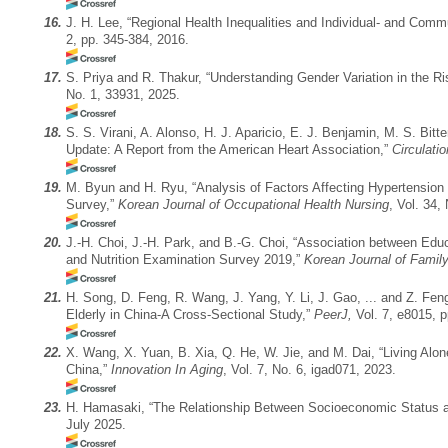
16.
J. H. Lee, “Regional Health Inequalities and Individual- and Comm
2, pp. 345-384, 2016.
17.
S. Priya and R. Thakur, “Understanding Gender Variation in the R
No. 1, 33931, 2025.
18.
S. S. Virani, A. Alonso, H. J. Aparicio, E. J. Benjamin, M. S. Bit
Update: A Report from the American Heart Association,”
Circulatio
19.
M. Byun and H. Ryu, “Analysis of Factors Affecting Hypertension
Survey,”
Korean Journal of Occupational Health Nursing
, Vol. 34,
20.
J.-H. Choi, J.-H. Park, and B.-G. Choi, “Association between Edu
and Nutrition Examination Survey 2019,”
Korean Journal of Family
21.
H. Song, D. Feng, R. Wang, J. Yang, Y. Li, J. Gao, ... and Z. Fe
Elderly in China-A Cross-Sectional Study,”
PeerJ,
Vol. 7, e8015, 
22.
X. Wang, X. Yuan, B. Xia, Q. He, W. Jie, and M. Dai, “Living Alo
China,”
Innovation In Aging
, Vol. 7, No. 6, igad071, 2023.
23.
H. Hamasaki, “The Relationship Between Socioeconomic Status an
July 2025.