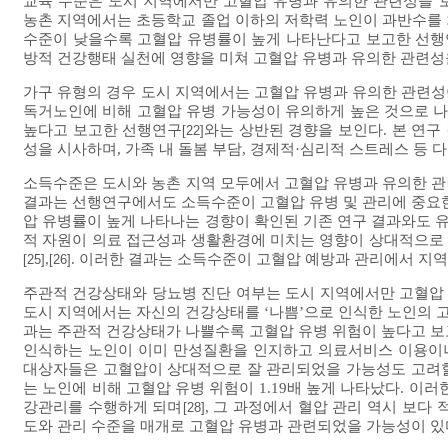
교육 수준은 도시 지역에서만 고혈압 유병과 유의한 관련성을 
농촌 지역에서는 초등학교 졸업 이하의 저학력 노인이 과반수를 
수준이 낮을수록 고혈압 유병률이 높게 나타난다고 보고한 선
방적 건강행태 실천에 영향을 미쳐 고혈압 유병과 유의한 관련성
가구 유형의 경우 도시 지역에서는 고혈압 유병과 유의한 관련성
독거노인에 비해 고혈압 유병 가능성이 유의하게 높은 것으로 
높다고 보고한 선행연구
와는 상반된 경향을 보인다. 본 연
[22]
성을 시사하며, 가족 내 돌봄 부담, 경제적·심리적 스트레스 등
소득수준은 도시와 농촌 지역 모두에서 고혈압 유병과 유의한 관
결과는 선행연구에서도 소득수준이 고혈압 유병 및 관리에 중요
압 유병률이 높게 나타나는 경향이 확인된 기존 연구 결과와도 
적 자원이 의료 접근성과 생활환경에 미치는 영향이 상대적으로
,
. 이러한 결과는 소득수준이 고혈압 예방과 관리에서 지
[25]
[26]
주관적 건강상태와 당뇨병 진단 여부는 도시 지역에서만 고혈압
도시 지역에서는 자신의 건강상태를 ‘나쁨’으로 인식한 노인의 고혈
과는 주관적 건강상태가 나쁠수록 고혈압 유병 위험이 높다고 보
인식하는 노인이 이미 만성질환을 인지하고 의료서비스 이용이나
대상자들은 고혈압이 상대적으로 잘 관리되었을 가능성도 고려할
는 노인에 비해 고혈압 유병 위험이 1.19배 높게 나타났다. 
강관리를 수행하게 되며
, 그 과정에서 혈압 관리 역시 보다
[28]
도와 관리 수준을 매개로 고혈압 유병과 관련되었을 가능성이 있