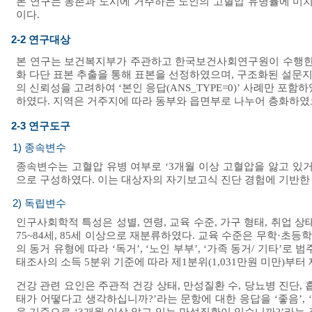
본 연구는 농촌과 도시에 거주하는 노인의 고혈압 유병률에 미치
이다.
2-2 연구대상
본 연구는 보건복지부가 주관하고 한국보건사회연구원이 수행한 연
화 다단 표본 추출을 통해 표본을 선정하였으며, 구조화된 설문지를
의 신뢰성을 고려하여 ‘본인 응답(ANS_TYPE=0)’ 사례만 포함
하였다. 지역은 거주지에 따라 동부와 읍면부로 나누어 층화하였으
2-3 연구도구
1) 종속변수
종속변수는 고혈압 유병 여부로 ‘3개월 이상 고혈압을 앓고 있
으로 구성하였다. 이는 대상자의 자기보고식 진단 경험에 기반한 
2) 독립변수
인구사회학적 특성은 성별, 연령, 교육 수준, 가구 형태, 취업 상
75~84세, 85세 이상으로 재분류하였다. 교육 수준은 무학·초등
의 동거 유형에 따라 ‘독거’, ‘노인 부부’, ‘가족 동거/ 기타’
태조사의 소득 5분위 기준에 따라 제1분위(1,031만원 미만)부터 
건강 관련 요인은 주관적 건강 상태, 만성질환 수, 당뇨병 진단, 
태가 어떻다고 생각하십니까?’라는 문항에 대한 응답을 ‘좋음’, 