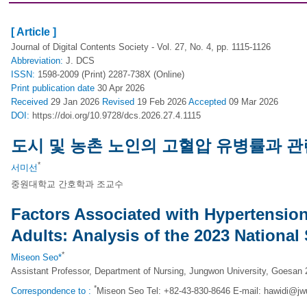
[ Article ]
Journal of Digital Contents Society - Vol. 27, No. 4, pp. 1115-1126
Abbreviation:
J. DCS
ISSN:
1598-2009 (Print) 2287-738X (Online)
Print
publication date
30 Apr 2026
Received
29 Jan 2026
Revised
19 Feb 2026
Accepted
09 Mar 2026
DOI:
https://doi.org/10.9728/dcs.2026.27.4.1115
도시 및 농촌 노인의 고혈압 유병률과 관련
*
서미선
중원대학교 간호학과 조교수
Factors Associated with Hypertensio
Adults: Analysis of the 2023 National
*
Miseon Seo*
Assistant Professor, Department of Nursing, Jungwon University, Goesan
*
Correspondence to :
Miseon Seo Tel: +82-43-830-8646 E-mail:
hawidi@jw