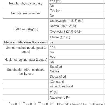
Yes (ref)
Regular physical activity
No
Yes (ref)
Nutrition management
No
Underweight (<18.5) (ref)
Normal (18.5~23.9)
BMI Group(Kg/m²)
Overweight (24.0~27.9)
Obese (≧28.0)
Medical utilization & accessibility
Yes
Unmet medical needs (past 1
years)
No
Yes
Health screening (past 2 years)
No
Satisfied
Satisfaction with healthcare
Neutral
facility use
Dissatisfied
(Constant)
−2Log Likelihood
2
χ
(p)
2
Nagelkerke R
*
**
***
p
< 0.05,
p
< 0.01,
p
< 0.001. OR = Odds Ratio; CI = Confidence I