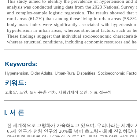
This study aimed to identify the prevalence of hypertension and it
analysis was conducted using data from the 2023 National Survey of 
and complex-sample logistic regression. The results showed that t
rural areas (61.2%) than among those living in urban areas (58.8%)
body mass index were significantly associated with hypertension 
hypertension in urban areas, whereas structural factors, such as he
These findings suggest that individual socioeconomic characteristic
whereas structural conditions, including economic resources and heal
Keywords:
Hypertension
,
Older Adults
,
Urban-Rural Disparities
,
Socioeconomic Facto
키워드:
고혈압
,
노인
,
도시-농촌 격차
,
사회경제적 요인
,
의료 접근성
Ⅰ. 서 론
전 세계적으로 고령화가 가속화되고 있으며, 우리나라는 세계에서 
65세 인구가 전체 인구의 20%를 넘어 초고령사회에 진입하였다