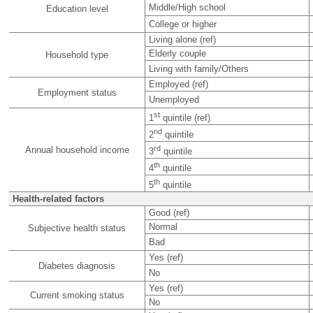
Middle/High school
Education level
College or higher
Living alone (ref)
Elderly couple
Household type
Living with family/Others
Employed (ref)
Employment status
Unemployed
st
1
quintile (ref)
nd
2
quintile
rd
Annual household income
3
quintile
th
4
quintile
th
5
quintile
Health-related factors
Good (ref)
Normal
Subjective health status
Bad
Yes (ref)
Diabetes diagnosis
No
Yes (ref)
Current smoking status
No