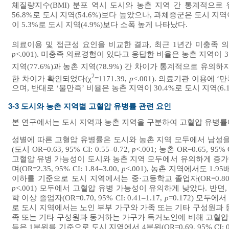
체질량지수(BMI) 분포 역시 도시와 농촌 지역 간 통계적으로
56.8%로 도시 지역(54.6%)보다 높았으나, 과체중군은 도시 지역
이 5.3%로 도시 지역(4.9%)보다 소폭 높게 나타났다.
의료이용 및 접근성 요인을 비교한 결과, 최근 1년간 미충족 
p
<.001). 미충족 의료경험이 있다고 응답한 비율은 농촌 지역이 
지역(77.6%)과 농촌 지역(78.9%) 간 차이가 통계적으로 유의하
2
한 차이가 확인되었다(χ
=1171.39,
p
<.001). 의료기관 이용에 
으며, 반대로 ‘불만족’ 비율은 농촌 지역이 30.4%로 도시 지역(6
3-3 도시와 농촌 지역별 고혈압 유병률 관련 요인
본 연구에서는 도시 지역과 농촌 지역을 구분하여 고혈압 유병률
성별에 따른 고혈압 유병률은 도시와 농촌 지역 모두에서 남성을
(도시 OR=0.63, 95% CI: 0.55–0.72,
p
<.001; 농촌 OR=0.65, 95% C
고혈압 유병 가능성이 도시와 농촌 지역 모두에서 유의하게 증가하
며(OR=2.35, 95% CI: 1.84–3.00,
p
<.001), 농촌 지역에서도 1.95배 
이하를 기준으로 도시 지역에서는 중·고등학교 졸업자(OR=0.80, 95%
p
<.001) 모두에서 고혈압 유병 가능성이 유의하게 낮았다. 반면, 농촌 
학 이상 졸업자(OR=0.70, 95% CI: 0.41–1.17,
p
=0.172) 모두
로 도시 지역에서는 노인 부부 가구와 가족 또는 기타 구성원과 
족 또는 기타 구성원과 동거하는 가구가 독거노인에 비해 고혈압 유병 가능
득은 1분위를 기준으로 도시 지역에서 4분위(OR=0.69, 95% CI: 0.