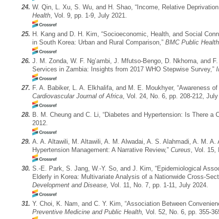
24.
W. Qin, L. Xu, S. Wu, and H. Shao, “Income, Relative Deprivation
Health
, Vol. 9, pp. 1-9, July 2021.
25.
H. Kang and D. H. Kim, “Socioeconomic, Health, and Social Conn
in South Korea: Urban and Rural Comparison,”
BMC Public Health
26.
J. M. Zonda, W. F. Ng’ambi, J. Mfutso-Bengo, D. Nkhoma, and F.
Services in Zambia: Insights from 2017 WHO Stepwise Survey,”
27.
F. A. Babiker, L. A. Elkhalifa, and M. E. Moukhyer, “Awareness o
Cardiovascular Journal of Africa
, Vol. 24, No. 6, pp. 208-212, Jul
28.
B. M. Cheung and C. Li, “Diabetes and Hypertension: Is There 
2012.
29.
A. A. Altawili, M. Altawili, A. M. Alwadai, A. S. Alahmadi, A. M. A
Hypertension Management: A Narrative Review,”
Cureus
, Vol. 15
30.
S.-E. Park, S. Jang, W.-Y. So, and J. Kim, “Epidemiological Asso
Elderly in Korea: Multivariate Analysis of a Nationwide Cross-Se
Development and Disease,
Vol. 11, No. 7, pp. 1-11, July 2024.
31.
Y. Choi, K. Nam, and C. Y. Kim, “Association Between Convenienc
Preventive Medicine and Public Health,
Vol. 52, No. 6, pp. 355-3