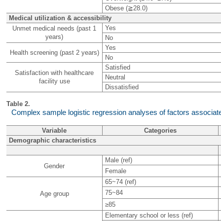
Obese (≧28.0)
Medical utilization & accessibility
Yes
Unmet medical needs (past 1
years)
No
Yes
Health screening (past 2 years)
No
Satisfied
Satisfaction with healthcare
Neutral
facility use
Dissatisfied
Table 2.
Complex sample logistic regression analyses of factors associate
Variable
Categories
Demographic characteristics
Male (ref)
Gender
Female
65~74 (ref)
75~84
Age group
≥85
Elementary school or less (ref)