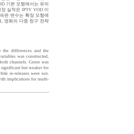
VOD 기본 모형에서는 유의
 실적은 IPTV VOD 이
 속편 변수는 확장 모형에
, 영화의 다중 창구 전략
 the differences and the
variables was constructed,
r both channels. Genre was
 significant but weaker for
hile re-releases were not.
ith implications for multi-