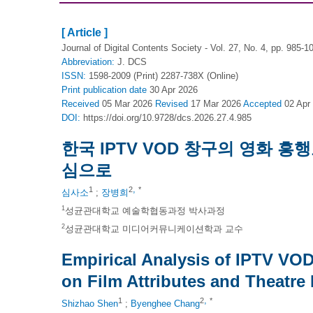
[ Article ]
Journal of Digital Contents Society - Vol. 27, No. 4, pp. 985-1
Abbreviation:
J. DCS
ISSN:
1598-2009 (Print) 2287-738X (Online)
Print
publication date
30 Apr 2026
Received
05 Mar 2026
Revised
17 Mar 2026
Accepted
02 Apr
DOI:
https://doi.org/10.9728/dcs.2026.27.4.985
한국 IPTV VOD 창구의 영화 
심으로
,
1
2
*
심사소
;
장병희
1
성균관대학교 예술학협동과정 박사과정
2
성균관대학교 미디어커뮤니케이션학과 교수
Empirical Analysis of IPTV VO
on Film Attributes and Theatre 
,
1
2
*
Shizhao Shen
;
Byenghee Chang