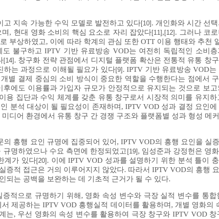
이고 지속 가능한 수익 모델로 발전하고 있다
. 개인화와 시간 선
[10]
며, 현대 영화 소비의 핵심 요소로 자리 잡았다
,
. 그러나 코
[11]
[12]
로 부상하였고, 이에 따라 학계의 관심 또한 OTT 이용 행태와 추천
에도 불구하고 IPTV 기반 유료방송 VOD는 여전히 독립적인 소비
다
. 창구화 전략 관점에서 디지털 플랫폼 확산은 전통적 유통 창
[14]
진하는 과정으로 이해될 필요가 있다
. IPTV 기반 유료방송 VOD
[9]
 개별 결제 중심의 소비 방식이 중요한 역할을 수행한다는 점에서 구
 확산 이후에도 이용률과 가입자 규모가 안정적으로 유지되는 것으로 보
적 이용 집단과 수익 체계를 갖춘 유통 창구로서 시장적 의미를 유지하
립적인 분석 대상이 될 필요성이 존재하며, IPTV VOD 성과 결정 요인
지털 미디어 환경에서 유통 창구 간 경쟁 구조와 플랫폼별 성과 형성 
문의 흥행 요인 규명에 집중되어 있어, IPTV VOD의 흥행 요인을 
을 규명하였으나 수요 측면에 한정되었고
, 임성준과 강정헌은 영
[19]
한계가 있다
. 이에 IPTV VOD 성과를 설명하기 위한 분석 틀이
[20]
실증적 접근은 거의 이루어지지 않았다. 따라서 IPTV VOD의 흥행
인되는 공백을 보완하는 데 기초적 근거가 될 수 있다.
 실증적으로 규명하기 위해, 영화 속성 변수와 극장 실적 변수를 통합
공하는 IPTV VOD 흥행실적 데이터를 활용하며, 개별 영화의 속
는, 우선 영화의 속성 변수를 활용하여 극장 창구와 IPTV VOD 