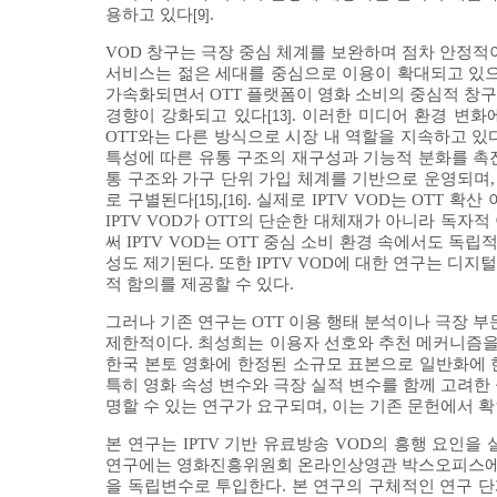
용하고 있다
.
[9]
VOD 창구는 극장 중심 체계를 보완하며 점차 안정적
서비스는 젊은 세대를 중심으로 이용이 확대되고 있으
가속화되면서 OTT 플랫폼이 영화 소비의 중심적 창구
경향이 강화되고 있다
. 이러한 미디어 환경 변화
[13]
OTT와는 다른 방식으로 시장 내 역할을 지속하고 있
특성에 따른 유통 구조의 재구성과 기능적 분화를 촉
통 구조와 가구 단위 가입 체계를 기반으로 운영되며,
로 구별된다
,
. 실제로 IPTV VOD는 OTT
[15]
[16]
IPTV VOD가 OTT의 단순한 대체재가 아니라 독자
써 IPTV VOD는 OTT 중심 소비 환경 속에서도 독
성도 제기된다. 또한 IPTV VOD에 대한 연구는 디
적 함의를 제공할 수 있다.
그러나 기존 연구는 OTT 이용 행태 분석이나 극장 부
제한적이다. 최성희는 이용자 선호와 추천 메커니즘
한국 본토 영화에 한정된 소규모 표본으로 일반화에 
특히 영화 속성 변수와 극장 실적 변수를 함께 고려한 
명할 수 있는 연구가 요구되며, 이는 기존 문헌에서 확
본 연구는 IPTV 기반 유료방송 VOD의 흥행 요인을
연구에는 영화진흥위원회 온라인상영관 박스오피스에서 제
을 독립변수로 투입한다. 본 연구의 구체적인 연구 단계