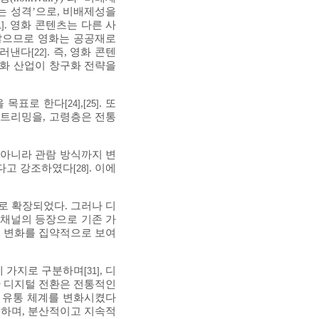
않는 성격’으로, 비배제성을
. 영화 콘텐츠는 다른 사
1]
 않으므로 영화는 공공재로
드러낸다
. 즉, 영화 콘텐
[22]
영화 산업이 창구화 전략을
을 목표로 한다
,
. 또
[24]
[25]
인 스트리밍을, 고령층은 전통
 아니라 관람 방식까지 변
했다고 강조하였다
. 이에
[28]
로 확장되었다. 그러나 디
인 채널의 등장으로 기존 가
한 변화를 집약적으로 보여
네 가지로 구분하며
, 디
[31]
한 디지털 전환은 전통적인
화 유통 체계를 변화시켰다
 하며, 분산적이고 지속적