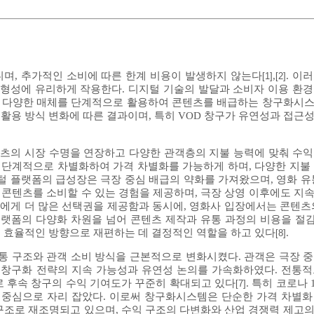
며, 추가적인 소비에 따른 한계 비용이 발생하지 않는다
,
. 이
[1]
[2]
 형성에 유리하게 작용한다. 디지털 기술의 발달과 소비자 이용 환
OTT 등 다양한 매체를 단계적으로 활용하여 콘텐츠를 배급하는 창구화
활용 방식 변화에 따른 결과이며, 특히 VOD 창구가 유연성과 접근
츠의 시장 수명을 연장하고 다양한 관객층의 지불 능력에 맞춰 수익
를 단계적으로 차별화하여 가격 차별화를 가능하게 하며, 다양한 지불
지털 플랫폼의 급성장은 극장 중심 배급의 약화를 가져왔으며, 영화 유
이 콘텐츠를 소비할 수 있는 경험을 제공하며, 극장 상영 이후에도 지
자에게 더 많은 선택권을 제공함과 동시에, 영화사 입장에서는 콘텐츠
플랫폼의 다양화 차원을 넘어 콘텐츠 제작과 유통 과정의 비용을 
 효율적인 방향으로 재편하는 데 결정적인 역할을 하고 있다
.
[8]
유통 구조와 관객 소비 방식을 근본적으로 변화시켰다. 관객은 극장 
 창구화 전략의 지속 가능성과 유연성 논의를 가속화하였다. 전통
로 후속 창구의 수익 기여도가 꾸준히 확대되고 있다
. 특히 코로나
[7]
 중심으로 자리 잡았다. 이로써 창구화시스템은 단순한 가격 차별
구조로 재조명되고 있으며, 수익 구조의 다변화와 산업 경쟁력 제고