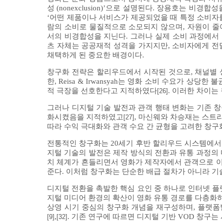
성 (nonexclusion)’으로 설명된다. 장용호는 
‘어떤 제품이나 서비스가 제공되었을 때 특정 소비
람의 소비로 물질적으로 소모되지 않으며, 자원이 줄
서의 비경합성을 지닌다. 그러나 실제 소비 과정에서
츠 자체는 공공재적 성격을 가지지만, 소비자에게 
채택하게 된 중요한 배경이다.
창구화 전략은 할리우드에서 시작된 것으로, 채널별 
한, Reisa & Irwansyah는 영화 소비 수요가 
적 극장을 선호한다고 지적하였다
. 이러한 차이는
[26]
그러나 디지털 기술 발전과 관객 행태 변화는 기존 
화시켰음을 지적하였고
, 마신웨와 차승재는 스트
[27]
따라 수익 극대화와 관객 수요 간 균형을 고려한 창구
전통적인 창구화는 20세기 후반 할리우드 시스템에서 형
지털 기술의 발전은 제작 방식의 전환과 유통 과정의
치 체계가 흔들리면서 영화가 제작자에서 관객으로 
준다. 이처럼 창구화는 단순한 배급 절차가 아니라 기술
디지털 전환을 촉발한 핵심 요인 중 하나로 인터넷 플
지털 미디어 환경의 확산이 영화 유통 경로를 다층화
상영 시기 중심의 창구화 개념을 재구성하며, 플랫폼
,
. 기존 연구에 따르면 디지털 기반 VOD 창구
[9]
[32]