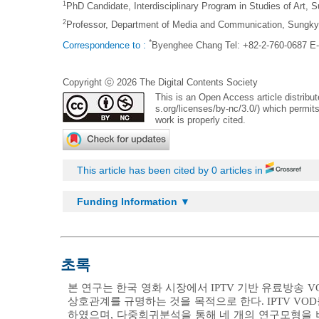
1
PhD Candidate, Interdisciplinary Program in Studies of Art,
2
Professor, Department of Media and Communication, Sungky
*
Correspondence to :
Byenghee Chang Tel: +82-2-760-0687 E
Copyright ⓒ 2026 The Digital Contents Society
This is an Open Access article distrib
s.org/licenses/by-nc/3.0/
) which permits
work is properly cited.
This article has been cited by 0 articles in
Funding Information ▼
초록
본 연구는 한국 영화 시장에서 IPTV 기반 유료방송 
상호관계를 규명하는 것을 목적으로 한다. IPTV VO
하였으며, 다중회귀분석을 통해 네 개의 연구모형을 