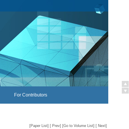
For Contributors
[
Paper List
] [
Prev
] [
Go to Volume List
] [
Next
]