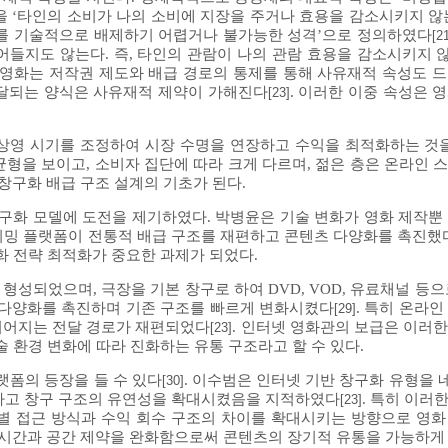
비경합성을 ‘타인의 소비가 나의 소비에 지장을 주거나 효용을 감소시키지 
자를 기술적으로 배제하기 어렵거나 불가능한 성격’으로 정의하였다
[2
어들지도 않는다. 즉, 타인의 관람이 나의 관람 효용을 감소시키지
 영화는 저작권 제도와 배급 경로의 통제를 통해 사유재적 속성도 
전달되는 양식은 사유재적 제약이 가해진다
. 이러한 이중 속성은 
[23]
상영 시기를 조정하여 시장 수명을 연장하고 수익을 최적화하는 것
상당한 불균형을 보이고, 소비자 집단에 따라 크게 다르며, 젊은 층은 온라
 창구화 배급 구조 설계의 기초가 된다.
창구화 모델에 도전을 제기하였다. 박병윤은 기술 변화가 영화 제작뿐
리밍 플랫폼이 전통적 배급 구조를 재편하고 콘텐츠 다양화를 촉진
화 전략 최적화가 중요한 과제가 되었다.
성되었으며, 극장을 기본 창구로 하여 DVD, VOD, 유료채널 등으
 다양화를 촉진하며 기존 구조를 빠르게 변화시켰다
. 특히 온라
[29]
이어지는 전달 경로가 재편되었다
. 인터넷 영화관의 보급은 이러
[23]
 환경 변화에 따라 진화하는 유통 구조라고 할 수 있다.
랫폼의 등장을 들 수 있다
. 이수범은 인터넷 기반 창구화 유형을 
[30]
하고 창구 구조의 유연성을 확대시켰음을 지적하였다
. 특히 이러
[23]
별 접근 방식과 수익 회수 구조의 차이를 확대시키는 방향으로 영
는 시간과 공간 제약을 완화함으로써 콘텐츠의 장기적 유통을 가능하게