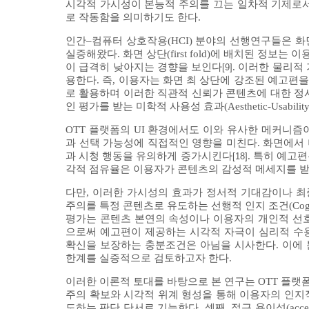
시각적 가시성이 본능적 주의를 끄는 일차적 기제로서
로 작동함을 의미하기도 한다.
인간–컴퓨터 상호작용(HCI) 분야의 선행연구들은 
실증해왔다. 화면 상단(first fold)에 배치된 정
이 급격히 낮아지는 경향을 보인다
. 이러한 물리적 
[9]
용한다. 즉, 이용자는 화면 최 상단에 강조된 예고편을
로 활용하며 이러한 직관적 신뢰가 콘텐츠에 대한 정
인 평가를 받는 미학적 사용성 효과(Aesthetic-Usabilit
OTT 플랫폼의 UI 환경에서도 이와 유사한 메커니즘이
과 선택 가능성에 직접적인 영향을 미친다. 화면에서
과 시청 행동을 유의하게 증가시킨다
. 특히 예고
[18]
각적 점유율은 이용자가 콘텐츠의 감성적 메세지를 받
다만, 이러한 가시성의 효과가 정서적 기대감이나 최
주의를 특정 콘텐츠로 유도하는 선행적 인지 조건(Cogni
평가는 콘텐츠 본연의 속성이나 이용자의 개인적 선호
으로써 예고편이 제공하는 시각적 자극이 심리적 수용
확신을 보장하는 충분조건은 아님을 시사한다. 이에 
한계를 실증적으로 검토하고자 한다.
이러한 이론적 토대를 바탕으로 본 연구는 OTT 플랫폼 
주의 확보와 시각적 위계 형성을 통해 이용자의 인지적 
도하는 판단 단서로 기능한다. 셋째, 접근 용이성(access