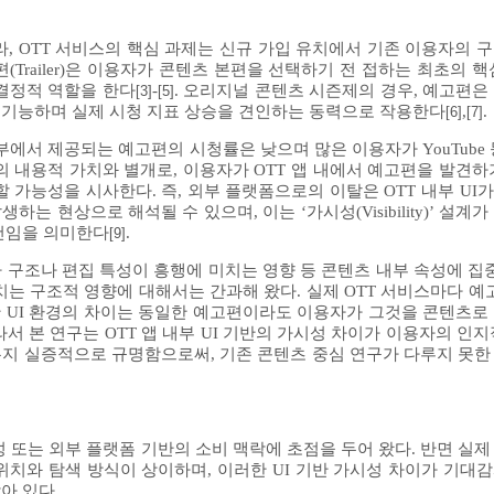
 OTT 서비스의 핵심 과제는 신규 가입 유치에서 기존 이용자의 구독 유지
(Trailer)은 이용자가 콘텐츠 본편을 선택하기 전 접하는 최초의 
결정적 역할을 한다
-
. 오리지널 콘텐츠 시즌제의 경우, 예고편은
[3]
[5]
 기능하며 실제 시청 지표 상승을 견인하는 동력으로 작용한다
,
.
[6]
[7]
부에서 제공되는 예고편의 시청률은 낮으며 많은 이용자가 YouTube
의 내용적 가치와 별개로, 이용자가 OTT 앱 내에서 예고편을 발견하
 가능성을 시사한다. 즉, 외부 플랫폼으로의 이탈은 OTT 내부 UI
는 현상으로 해석될 수 있으며, 이는 ‘가시성(Visibility)’ 설계
건임을 의미한다
.
[9]
구조나 편집 특성이 흥행에 미치는 영향 등 콘텐츠 내부 속성에 집중해
는 구조적 영향에 대해서는 간과해 왔다. 실제 OTT 서비스마다 예고
한 UI 환경의 차이는 동일한 예고편이라도 이용자가 그것을 콘텐츠로
 본 연구는 OTT 앱 내부 UI 기반의 가시성 차이가 이용자의 인지
지 실증적으로 규명함으로써, 기존 콘텐츠 중심 연구가 다루지 못한 
 또는 외부 플랫폼 기반의 소비 맥락에 초점을 두어 왔다. 반면 실제
위치와 탐색 방식이 상이하며, 이러한 UI 기반 가시성 차이가 기대
아 있다.