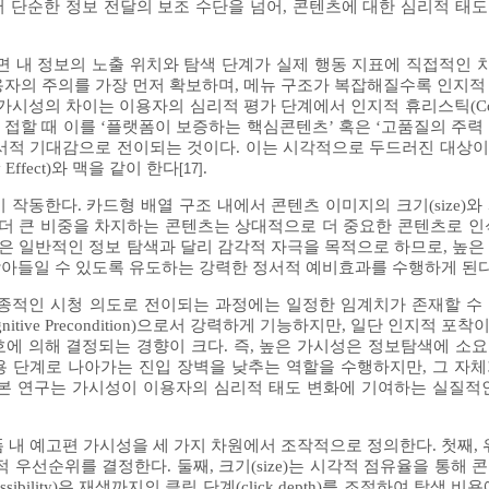
 단순한 정보 전달의 보조 수단을 넘어, 콘텐츠에 대한 심리적 태
화면 내 정보의 노출 위치와 탐색 단계가 실제 행동 지표에 직접적인
보는 이용자의 주의를 가장 먼저 확보하며, 메뉴 구조가 복잡해질수록 인지
가시성의 차이는 이용자의 심리적 평가 단계에서 인지적 휴리스틱(Cognitiv
 접할 때 이를 ‘플랫폼이 보증하는 핵심콘텐츠’ 혹은 ‘고품질의 주력
서적 기대감으로 전이되는 것이다. 이는 시각적으로 두드러진 대상
y Effect)와 맥을 같이 한다
.
[17]
 작동한다. 카드형 배열 구조 내에서 콘텐츠 이미지의 크기(size)
 더 큰 비중을 차지하는 콘텐츠는 상대적으로 더 중요한 콘텐츠로 인
편은 일반적인 정보 탐색과 달리 감각적 자극을 목적으로 하므로, 높은
아들일 수 있도록 유도하는 강력한 정서적 예비효과를 수행하게 된다
종적인 시청 의도로 전이되는 과정에는 일정한 임계치가 존재할 수
tive Precondition)으로서 강력하게 기능하지만, 일단 인지적 
에 의해 결정되는 경향이 크다. 즉, 높은 가시성은 정보탐색에 소
 단계로 나아가는 진입 장벽을 낮추는 역할을 수행하지만, 그 자
본 연구는 가시성이 이용자의 심리적 태도 변화에 기여하는 실질적
내 예고편 가시성을 세 가지 차원에서 조작적으로 정의한다. 첫째, 위치(
우선순위를 결정한다. 둘째, 크기(size)는 시각적 점유율을 통해 
ibility)은 재생까지의 클릭 단계(click depth)를 조절하여 탐색 