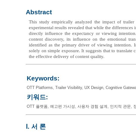
Abstract
This study empirically analyzed the impact of trailer
experimental results revealed that while the differences in
directly influence the expectancy or viewing intention.
content discovery, its influence on the emotional tra
identified as the primary driver of viewing intention. I
solely on simple exposure. It suggests that to translate
the effective delivery of content quality.
Keywords:
OTT Platforms
,
Trailer Visibility
,
UX Design
,
Cognitive Gatew
키워드:
OTT 플랫폼
,
예고편 가시성
,
사용자 경험 설계
,
인지적 관문
,
Ⅰ. 서 론