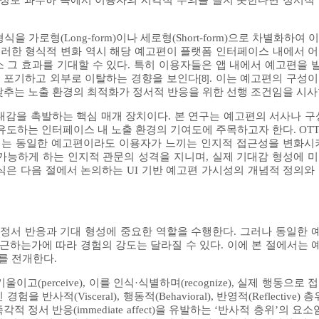
 정보 과부하 속에서 이용자의 시각적 주의를 끌지 못한다면 정서적
 가로형(Long-form)이나 세로형(Short-form)으로 차별화하여
이러한 형식적 변화 역시 해당 예고편이 플랫폼 인터페이스 내에서 
 때 비로소 그 효과를 기대할 수 있다. 특히 이용자들은 앱 내에서 예고편
 시청을 포기하고 외부로 이탈하는 경향을 보인다
. 이는 예고편의 구성
[8]
낮추는 노출 환경의 최적화가 정서적 반응을 위한 선행 조건임을 시사
대감을 촉발하는 핵심 매개 장치이다. 본 연구는 예고편의 서사나 구
유도하는 인터페이스 내 노출 환경의 기여도에 주목하고자 한다. OT
이는 동일한 예고편이라도 이용자가 느끼는 인지적 접근성을 변화시
가능하게 하는 인지적 관문의 성격을 지니며, 실제 기대감 형성에 
식은 다음 절에서 논의하는 UI 기반 예고편 가시성의 개념적 정의와
 정서 반응과 기대 형성에 중요한 역할을 수행한다. 그러나 동일한
접근하는가에 따라 경험의 강도는 달라질 수 있다. 이에 본 절에서는
의를 전개한다.
erceive), 이를 인식·식별하며(recognize), 실제 행동으로 접근
 반사적(Visceral), 행동적(Behavioral), 반영적(Reflective
 정서 반응(immediate affect)을 유발하는 ‘반사적 층위’의 요