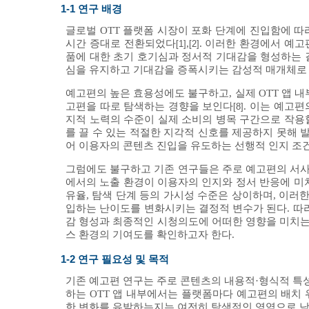
1-1 연구 배경
글로벌 OTT 플랫폼 시장이 포화 단계에 진입함에 따라,
시간 증대로 전환되었다
,
. 이러한 환경에서 예고편
[1]
[2]
품에 대한 초기 호기심과 정서적 기대감을 형성하는 
심을 유지하고 기대감을 증폭시키는 감성적 매개체로
예고편의 높은 효용성에도 불구하고, 실제 OTT 앱 내
고편을 따로 탐색하는 경향을 보인다
. 이는 예고편
[8]
지적 노력의 수준이 실제 소비의 병목 구간으로 작용할
를 끌 수 있는 적절한 지각적 신호를 제공하지 못해 발생하
어 이용자의 콘텐츠 진입을 유도하는 선행적 인지 조
그럼에도 불구하고 기존 연구들은 주로 예고편의 서사 
에서의 노출 환경이 이용자의 인지와 정서 반응에 미치
유율, 탐색 단계 등의 가시성 수준은 상이하며, 이러
입하는 난이도를 변화시키는 결정적 변수가 된다. 따라서
감 형성과 최종적인 시청의도에 어떠한 영향을 미치는
스 환경의 기여도를 확인하고자 한다.
1-2 연구 필요성 및 목적
기존 예고편 연구는 주로 콘텐츠의 내용적·형식적 특성
하는 OTT 앱 내부에서는 플랫폼마다 예고편의 배치 
한 변화를 유발하는지는 여전히 탐색적인 영역으로 남