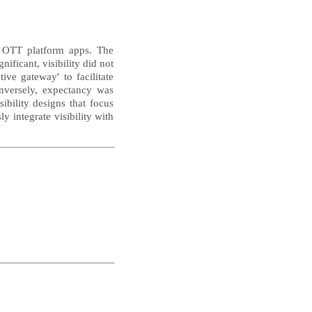
in OTT platform apps. The
nificant, visibility did not
ive gateway' to facilitate
onversely, expectancy was
sibility designs that focus
y integrate visibility with