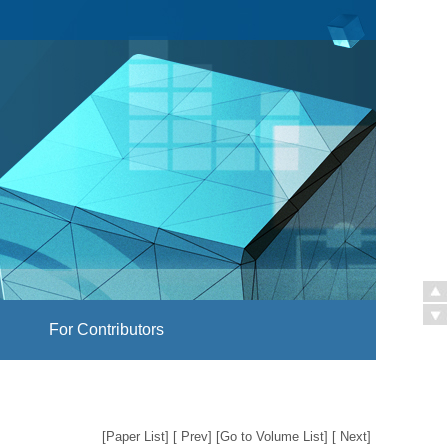
For Contributors
[
Paper List
] [
Prev
] [
Go to Volume List
] [
Next
]