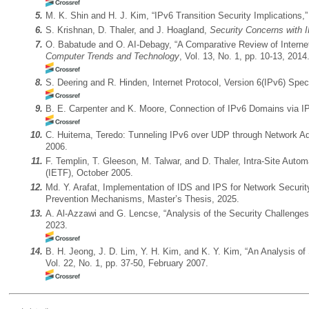
5.
M. K. Shin and H. J. Kim, “IPv6 Transition Security Implications,
6.
S. Krishnan, D. Thaler, and J. Hoagland,
Security Concerns with 
7.
O. Babatude and O. AI-Debagy, “A Comparative Review of Internet 
Computer Trends and Technology
, Vol. 13, No. 1, pp. 10-13, 2014
8.
S. Deering and R. Hinden, Internet Protocol, Version 6(IPv6) Spec
9.
B. E. Carpenter and K. Moore, Connection of IPv6 Domains via I
10.
C. Huitema, Teredo: Tunneling IPv6 over UDP through Network Ad
2006.
11.
F. Templin, T. Gleeson, M. Talwar, and D. Thaler, Intra-Site Aut
(IETF), October 2005.
12.
Md. Y. Arafat, Implementation of IDS and IPS for Network Security 
Prevention Mechanisms, Master’s Thesis, 2025.
13.
A. Al-Azzawi and G. Lencse, “Analysis of the Security Challenges
2023.
14.
B. H. Jeong, J. D. Lim, Y. H. Kim, and K. Y. Kim, “An Analysis of
Vol. 22, No. 1, pp. 37-50, February 2007.