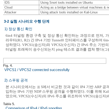
IDS
Using Snort tools installed on Ubuntu
Cloud
Acting as a bridge between virtual machines & 
Attacker
Using attack tools installed on Kali-Linux
3-2 실험 시나리오 수행 단계
1) 정상 통신 확인
6in4 터널링 환경 구축 및 정상 통신 확인하는 과정으로 먼저, 
라우터(R1, R2) 간 IPv4 기반 Tunnel0 인터페이스를 구성하
성하였다. VPCS1(송신자)와 VPCS2(수신자) 간 IPv6 주소 기반의
터널링 트래픽이 송수신되는지 ping 테스트 결과를 캡쳐 했다(
그림
Fig. 4.
VPCS1 / VPCS2 connected successfully
2) 스푸핑 공격
본 시나리오에서는
에서 비교한 것과 같이 IP4 기반 ARP 
표 5
입하는 IPv6 기반 NDP 스푸핑 공격을 수행하였다. 이를 위해 Kali Li
였으며, VPCS2(수신자)의 IPv6 주소를 위조하여 VPCS1(송
Table 5.
Comparison of IPv4 / IPv6 spoofing