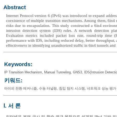
Abstract
Internet Protocol version 6 (IPv6) was introduced to expand addres
coexistence of multiple transition mechanisms. Among them, 6in4 
risks due to encapsulation. This study constructed a 6in4 enviro
intrusion detection system (IDS) rules. A network detection pl
Evaluation metrics included packet loss rate, round-trip time
performance with IDS, including reduced delay, better throughput, a
effectiveness in identifying unauthorized traffic in 6in4 tunnels and i
Keywords:
IP Transition Mechanism
,
Manual Tunneling
,
GNS3
,
IDS(Intrusion Detect
키워드:
아이피 전환 메커니즘
,
수동 터널링
,
침입 탐지 시스템
,
네트워크 성능 평가
Ⅰ. 서 론
인터넷은 본래 군사 및 학술 연구 목적으로 설계된 IPv4 기반 