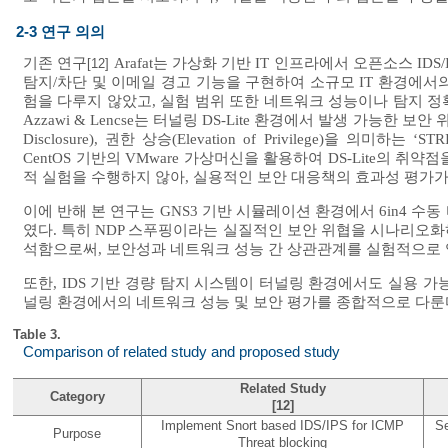
2-3 연구 의의
기존 연구
Arafat는 가상화 기반 IT 인프라에서 오픈소스 IDS/IPS 
[12]
탐지/차단 및 이메일 경고 기능을 구현하여 소규모 IT 환경에서의
험을 다루지 않았고, 실험 범위 또한 네트워크 성능이나 탐지 정
Azzawi & Lencse는 터널링 DS-Lite 환경에서 발생 가능한 보안 위협을 스
Disclosure), 권한 상승(Elevation of Privilege)을 
CentOS 기반의 VMware 가상머신을 활용하여 DS-Lite의 
적 실험을 수행하지 않아, 실용적인 보안 대응책의 효과성 평가가
이에 반해 본 연구는 GNS3 기반 시뮬레이션 환경에서 6in4 수동
였다. 특히 NDP 스푸핑이라는 실질적인 보안 위협을 시나리오화하여
석함으로써, 보안성과 네트워크 성능 간 상관관계를 실험적으로
또한, IDS 기반 경량 탐지 시스템이 터널링 환경에서도 실용 가
널링 환경에서의 네트워크 성능 및 보안 평가를 종합적으로 다룬
Table 3.
Comparison of related study and proposed study
Related Study
Category
[12]
Implement Snort based IDS/IPS for ICMP
Se
Purpose
Threat blocking