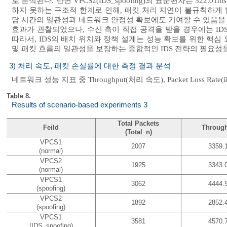
로 분석된다. 반면 VPCS2(IDS_spoofing)의 표준편차는 52
하지 못하는 구조적 한계로 인해, 패킷 처리 지연이 불규칙하게 
답 시간의 일관성과 네트워크 안정성 확보에도 기여할 수 있음을 시사
효과가 관찰되었으나, 수신 측이 직접 공격을 받을 경우에는 I
따라서, IDS의 배치 위치와 정책 설계는 성능 확보를 위한 핵
및 패킷 흐름의 일관성을 보장하는 종합적인 IDS 전략의 필요성을
3) 처리 속도, 패킷 손실률에 대한 측정 결과 분석
네트워크 성능 지표 중 Throughput(처리 속도), Packet Loss
Table 8.
Results of scenario-based experiments 3
Total Packets
Feild
Throug
(Total_n)
VPCS1
2007
3359.
(normal)
VPCS2
1925
3343.
(normal)
VPCS1
3062
4444.
(spoofing)
VPCS2
1892
2852.
(spoofing)
VPCS1
3581
4570.
(IDS_spoofing)