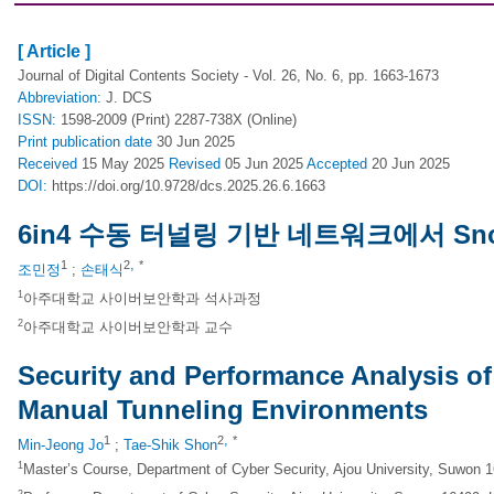
[ Article ]
Journal of Digital Contents Society - Vol. 26, No. 6, pp. 1663-1673
Abbreviation:
J. DCS
ISSN:
1598-2009 (Print) 2287-738X (Online)
Print
publication date
30 Jun 2025
Received
15 May 2025
Revised
05 Jun 2025
Accepted
20 Jun 2025
DOI:
https://doi.org/10.9728/dcs.2025.26.6.1663
6in4 수동 터널링 기반 네트워크에서 Sno
,
1
2
*
조민정
;
손태식
1
아주대학교 사이버보안학과 석사과정
2
아주대학교 사이버보안학과 교수
Security and Performance Analysis of
Manual Tunneling Environments
,
1
2
*
Min-Jeong Jo
;
Tae-Shik Shon
1
Master’s Course, Department of Cyber Security, Ajou University, Suwon 