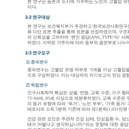
본 연구는 농촌과 도시에 거주하는 노인의 고혈압 유
이다.
2-2 연구대상
본 연구는 보건복지부가 주관하고 한국보건사회연구원이
화 다단 표본 추출을 통해 표본을 선정하였으며, 구조화
의 신뢰성을 고려하여 ‘본인 응답(ANS_TYPE=0)’ 
하였다. 지역은 거주지에 따라 동부와 읍면부로 나누어
2-3 연구도구
1) 종속변수
종속변수는 고혈압 유병 여부로 ‘3개월 이상 고혈압
으로 구성하였다. 이는 대상자의 자기보고식 진단 경험
2) 독립변수
인구사회학적 특성은 성별, 연령, 교육 수준, 가구 형태
75~84세, 85세 이상으로 재분류하였다. 교육 수준
의 동거 유형에 따라 ‘독거’, ‘노인 부부’, ‘가족 동
태조사의 소득 5분위 기준에 따라 제1분위(1,031만원
건강 관련 요인은 주관적 건강 상태, 만성질환 수, 당뇨
태가 어떻다고 생각하십니까?’라는 문항에 대한 응답을 