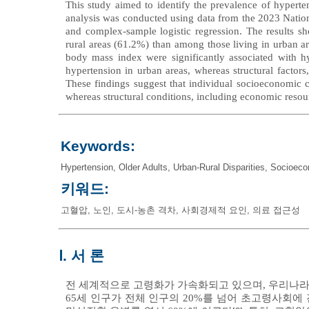
This study aimed to identify the prevalence of hyperte
analysis was conducted using data from the 2023 Nationa
and complex-sample logistic regression. The results sh
rural areas (61.2%) than among those living in urban a
body mass index were significantly associated with hy
hypertension in urban areas, whereas structural factors,
These findings suggest that individual socioeconomic ch
whereas structural conditions, including economic resourc
Keywords:
Hypertension
,
Older Adults
,
Urban-Rural Disparities
,
Socioeco
키워드:
고혈압
,
노인
,
도시-농촌 격차
,
사회경제적 요인
,
의료 접근성
Ⅰ. 서 론
전 세계적으로 고령화가 가속화되고 있으며, 우리나라는
65세 인구가 전체 인구의 20%를 넘어 초고령사회에