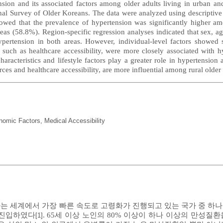
nsion and its associated factors among older adults living in urban an
l Survey of Older Koreans. The data were analyzed using descriptive sta
owed that the prevalence of hypertension was significantly higher am
reas (58.8%). Region-specific regression analyses indicated that sex, 
pertension in both areas. However, individual-level factors showed s
 such as healthcare accessibility, were more closely associated with hy
aracteristics and lifestyle factors play a greater role in hypertension
es and healthcare accessibility, are more influential among rural older 
nomic Factors
,
Medical Accessibility
 세계에서 가장 빠른 속도로 고령화가 진행되고 있는 국가 중 하나이
 진입하였다
. 65세 이상 노인의 80% 이상이 하나 이상의 만성질
[1]