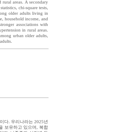
d rural areas. A secondary
tistics, chi-square tests,
ong older adults living in
age, household income, and
tronger associations with
pertension in rural areas.
 among urban older adults,
adults.
다. 우리나라는 2025년
환을 보유하고 있으며, 복합