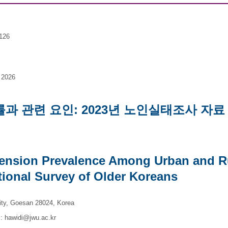
1126
 2026
과 관련 요인: 2023년 노인실태조사 자료
tension Prevalence Among Urban and R
ational Survey of Older Koreans
ity, Goesan 28024, Korea
l:
hawidi@jwu.ac.kr