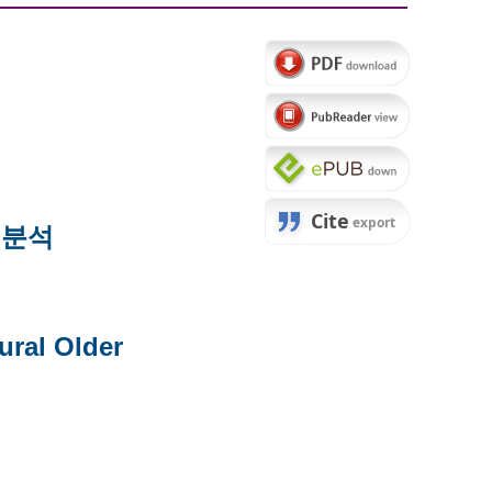
 분석
ural Older