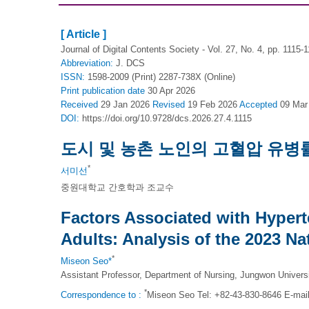
[ Article ]
Journal of Digital Contents Society - Vol. 27, No. 4, pp. 1115-
Abbreviation:
J. DCS
ISSN:
1598-2009 (Print) 2287-738X (Online)
Print
publication date
30 Apr 2026
Received
29 Jan 2026
Revised
19 Feb 2026
Accepted
09 Mar
DOI:
https://doi.org/10.9728/dcs.2026.27.4.1115
도시 및 농촌 노인의 고혈압 유병률
*
서미선
중원대학교 간호학과 조교수
Factors Associated with Hyper
Adults: Analysis of the 2023 N
*
Miseon Seo*
Assistant Professor, Department of Nursing, Jungwon Univers
*
Correspondence to :
Miseon Seo Tel: +82-43-830-8646 E-mai