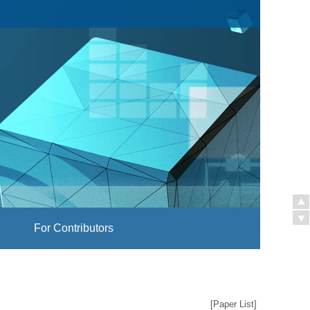
For Contributors
[
Paper List
]