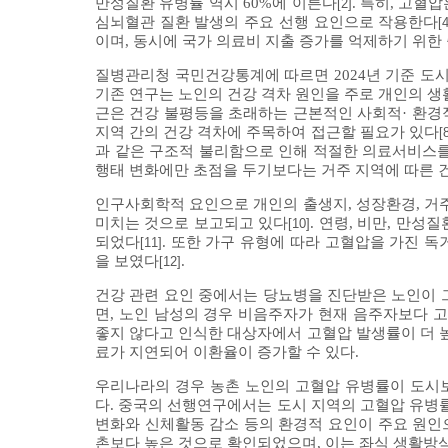
만성질환 유병률 역시 60%에 이른다
. 특히, 고혈
[2]
심뇌혈관 질환 발생의 주요 선행 요인으로 작용한다
[
이며, 동시에 국가 의료비 지출 증가를 억제하기 위한
질병관리청 국민건강통계에 따르면 2024년 기준 도시
기존 연구는 노인의 건강 격차 원인을 주로 개인의 생
근은 건강 불평등을 초래하는 근본적인 사회적· 환경
지역 간의 건강 격차에 주목하여 접근할 필요가 있다
[
과 같은 구조적 불리함으로 인해 적절한 의료서비스를
행태 변화에만 초점을 두기보다는 거주 지역에 따른 
인구사회학적 요인으로 개인의 출생지, 성장환경, 거
미치는 것으로 보고되고 있다
. 연령, 비만, 만
[10]
되었다
. 또한 가구 유형에 따라 고혈압을 가진 
[11]
을 보였다
.
[12]
건강 관련 요인 중에서는 당뇨병을 진단받은 노인이 
면, 노인 남성의 경우 비음주자가 현재 음주자보다 
좋지 않다고 인식한 대상자에서 고혈압 발생률이 더 
료가 지연되어 이환율이 증가할 수 있다.
우리나라의 경우 농촌 노인의 고혈압 유병률이 도시보
다. 중국의 선행연구에서는 도시 지역의 고혈압 유병
변화와 신체활동 감소 등의 환경적 요인이 주요 원
촌보다 높은 것으로 확인되었으며, 이는 좌식 생활방식의