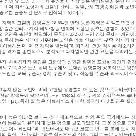
압은 성인 및 노인 인구에서 유병률이 가장 높은 만성질환일 뿐만 아니
. 이에 따라 고령자의 고혈압 관리는 심혈관계 합병증 예방과 노년
4]
 중요한 공중보건 문제로 인식되고 있다
.
[5]
 지역의 고혈압 유병률은 28.6%인 반면 농촌 지역은 41%로 뚜렷
활 습관 관리나 지식·태도·행동 변화에 초점을 맞추는 경향이 있었다
[
적 요인을 충분히 반영하지 못한다. 따라서 노인 건강 문제는 개인이
. 특히 농촌 지역에 거주하는 노인은 의료 인프라의 부족, 경제적 
8]
 이용하는 데 더 큰 제약을 받는다
. 따라서, 건강 격차를 해소하
[9]
건강 격차를 종합적으로 분석하고 다차원적인 관련 요인을 파악하는 
주지, 사회경제적 환경은 고혈압과 심혈관 질환을 포함한 개인의 건
성질환의 가족력은 노인 남녀 모두에서 고혈압 유병률에 공통적으로 영
독거노인은 교육 수준과 경제 수준이 낮고, 식생활 수준과 의료서비스 
그렇지 않은 노인에 비해 고혈압 유병률이 더 높은 것으로 나타났다
[
고혈압 발생률이 낮았으며, 노인 여성의 경우 주관적 건강수준을 좋
높았다
. 특히 질 높은 의료서비스에 대한 접근성이 낮을 경우 질병
[11]
다 높은 양상을 보이는 것과 대조적으로, 해외 주요 국가에서는 
률이 농촌보다 유의하게 높은 것으로 보고되었으며, 그 원인으로 급
인으로 제시되었다
. 인도에서도 대규모 코호트 연구를 통해 도시 
[14]
 확산, 고칼로리·고염분 식단으로의 전환, 그리고 높은 비만도(BMI