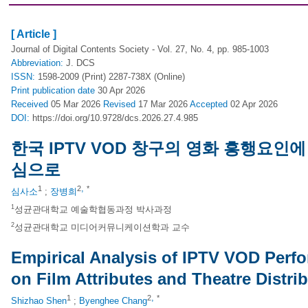
[ Article ]
Journal of Digital Contents Society - Vol. 27, No. 4, pp. 985-1003
Abbreviation:
J. DCS
ISSN:
1598-2009 (Print) 2287-738X (Online)
Print
publication date
30 Apr 2026
Received
05 Mar 2026
Revised
17 Mar 2026
Accepted
02 Apr 2026
DOI:
https://doi.org/10.9728/dcs.2026.27.4.985
한국 IPTV VOD 창구의 영화 흥행요인
심으로
,
1
2
*
심사소
;
장병희
1
성균관대학교 예술학협동과정 박사과정
2
성균관대학교 미디어커뮤니케이션학과 교수
Empirical Analysis of IPTV VOD Perf
on Film Attributes and Theatre Distri
,
1
2
*
Shizhao Shen
;
Byenghee Chang