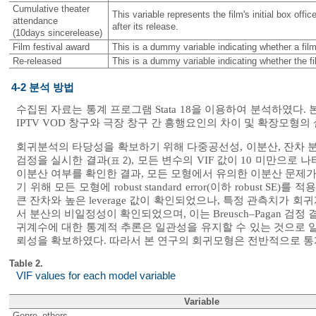
Cumulative theater
This variable represents the film's initial box of
attendance
after its release.
(10days sincerelease)
Film festival award
This is a dummy variable indicating whether a film
Re-released
This is a dummy variable indicating whether the f
4-2 분석 방법
수집된 자료는 통계 프로그램 Stata 18을 이용하여 분석하였
IPTV VOD 창구와 극장 창구 간 흥행요인의 차이 및 확장모
회귀분석의 타당성을 확보하기 위해 다중공선성, 이분산, 잔차 분
검정을 실시한 결과(
), 모든 변수의 VIF 값이 10 미만으로 
표 2
이분산 여부를 확인한 결과, 모든 모형에서 유의한 이분산 문제가 존
기 위해 모든 모형에 robust standard error(이하 robus
큰 잔차와 높은 leverage 값이 확인되었으나, 특정 관측치가
서 분산의 비일정성이 확인되었으며, 이는 Breusch–Pagan 검정
귀계수에 대한 통계적 추론은 일관성을 유지할 수 있는 것으로 
뢰성을 확보하였다. 따라서 본 연구의 회귀모형은 전반적으로 통
Table 2.
VIF values for each model variable
Variable
Genre_others