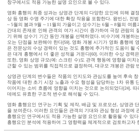
창구에서도 적용 가능한 설명 요인으로 볼 수 있다.
영화 흥행의 최종 성과는 상영관 단계의 다양한 요인에 의해 결정
상 등 영화 수명 주기에 대한 확장 작용을 포함한다. 왕빈신, 전
~ 5월의 봄과 9월 ~ 11월의 가을이고 성수기는 6월 ~ 8월의 여
간대의 존재로 인해 관객의 여가 시간이 증가하여 극장 관람의
기 위해 성수기 기간 동안 개봉을 선택하였다. 비수기에 개봉하
오는 단점을 보완해야 한다
. 영화 개봉 시기가 영화 흥행에 
[59]
은 전문상의 수상 경력이 있는 것도 흥행에 추가적인 도움이 될 수 있
은 대개 흥행에서 더 좋은 성적을 거둔다
. 이러한 수상 경력
[60]
또한, 영화 상영 규모(예: 스크린 수)도 관객 행동에 영향을 미
근할 수 있는 범위를 직접적으로 결정하며, 대규모 개봉은 관람 
상영관 단계의 변수들은 작품의 인지도와 관심도를 높여 후속 창
작품에 대한 초기 시장 노출과 수요 형성을 담당하는 1차 유통 
이어지는 소비 흐름에 영향을 미치는 것으로 논의되었다
. 
[24]
데에도 유효한 구조적 변수로 해석될 수 있다.
영화 흥행요인 연구는 기획 및 제작, 배급 및 프로모션, 상영관
을 보여준다. 이러한 요인들은 관객의 기대와 관심 형성 과정에 관
흥행요인 연구에서도 적용 가능한 설명 요인으로 활용될 수 있다. 
흥행요인 분석에 적용하여 그 영향력을 체계적으로 검토하고자 