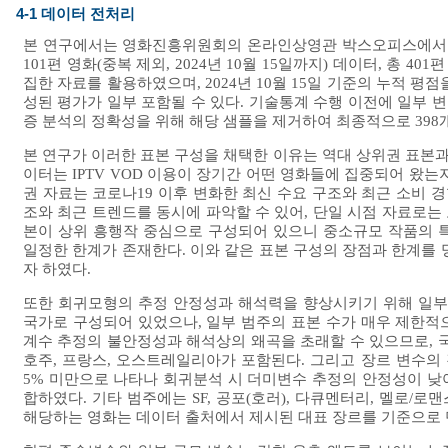
4-1 데이터 전처리
본 연구에서는 영화진흥위원회의 온라인상영관 박스오피스에서 제공되
101편 영화(중복 제외, 2024년 10월 15일까지) 데이터, 총
집한 자료를 활용하였으며, 2024년 10월 15일 기준의 누적 평
성된 평가가 일부 포함될 수 있다. 기술통계 수행 이전에 일부 
증 분석의 정확성을 위해 해당 샘플을 제거하여 최종적으로 398
본 연구가 이러한 표본 구성을 채택한 이유는 역대 상위권 표본과
이터는 IPTV VOD 이용이 장기간 어떤 영화들에 집중되어 왔는
권 자료는 코로나19 이후 변화한 최신 수요 구조와 최근 소비 경
조와 최근 트렌드를 동시에 파악할 수 있어, 단일 시점 자료로는 
본이 상위 흥행작 중심으로 구성되어 있으니 중소규모 작품의 
일정한 한계가 존재한다. 이와 같은 표본 구성의 장점과 한계를 
자 하였다.
또한 회귀모형의 추정 안정성과 해석력을 향상시키기 위해 일부
국가로 구성되어 있었으나, 일부 범주의 표본 수가 매우 제한적
계수 추정의 불안정성과 해석상의 왜곡을 초래할 수 있으므로, 국가 
호주, 프랑스, 오스트레일리아가 포함된다. 그리고 장르 변수의 
5% 미만으로 나타나 회귀분석 시 더미변수 추정의 안정성이 낮아
합하였다. 기타 범주에는 SF, 공포(호러), 다큐멘터리, 멜로/로
해당하는 영화는 데이터 출처에서 제시된 대표 장르를 기준으로 