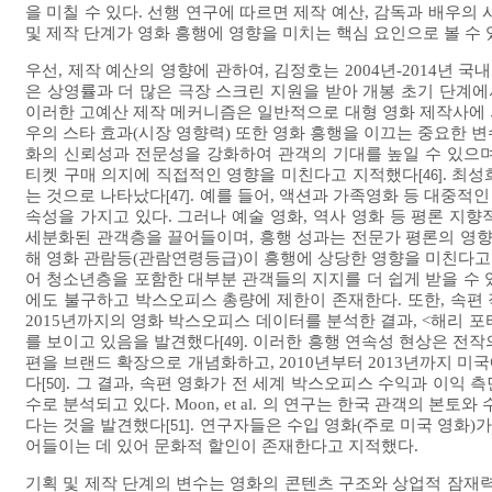
을 미칠 수 있다. 선행 연구에 따르면 제작 예산, 감독과 배우의 
및 제작 단계가 영화 흥행에 영향을 미치는 핵심 요인으로 볼 수 
우선, 제작 예산의 영향에 관하여, 김정호는 2004년-2014년 
은 상영률과 더 많은 극장 스크린 지원을 받아 개봉 초기 단계
이러한 고예산 제작 메커니즘은 일반적으로 대형 영화 제작사에 의
우의 스타 효과(시장 영향력) 또한 영화 흥행을 이끄는 중요한 
화의 신뢰성과 전문성을 강화하여 관객의 기대를 높일 수 있으며
티켓 구매 의지에 직접적인 영향을 미친다고 지적했다
. 최
[46]
는 것으로 나타났다
. 예를 들어, 액션과 가족영화 등 대중
[47]
속성을 가지고 있다. 그러나 예술 영화, 역사 영화 등 평론 지
세분화된 관객층을 끌어들이며, 흥행 성과는 전문가 평론의 영향을
해 영화 관람등(관람연령등급)이 흥행에 상당한 영향을 미친다
어 청소년층을 포함한 대부분 관객들의 지지를 더 쉽게 받을 수 
에도 불구하고 박스오피스 총량에 제한이 존재한다. 또한, 속편 
2015년까지의 영화 박스오피스 데이터를 분석한 결과, <해리 
를 보이고 있음을 발견했다
. 이러한 흥행 연속성 현상은 전작
[49]
편을 브랜드 확장으로 개념화하고, 2010년부터 2013년까지 
다
. 그 결과, 속편 영화가 전 세계 박스오피스 수익과 이익
[50]
수로 분석되고 있다. Moon, et al. 의 연구는 한국 관객의 
다는 것을 발견했다
. 연구자들은 수입 영화(주로 미국 영화)
[51]
어들이는 데 있어 문화적 할인이 존재한다고 지적했다.
기획 및 제작 단계의 변수는 영화의 콘텐츠 구조와 상업적 잠재력