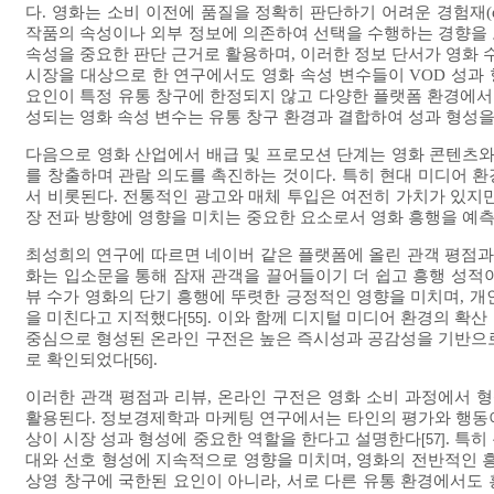
다. 영화는 소비 이전에 품질을 정확히 판단하기 어려운 경험재(expe
작품의 속성이나 외부 정보에 의존하여 선택을 수행하는 경향을 
속성을 중요한 판단 근거로 활용하며, 이러한 정보 단서가 영화
시장을 대상으로 한 연구에서도 영화 속성 변수들이 VOD 성과
요인이 특정 유통 창구에 한정되지 않고 다양한 플랫폼 환경에서도
성되는 영화 속성 변수는 유통 창구 환경과 결합하여 성과 형성을
다음으로 영화 산업에서 배급 및 프로모션 단계는 영화 콘텐츠와
를 창출하며 관람 의도를 촉진하는 것이다. 특히 현대 미디어 환
서 비롯된다. 전통적인 광고와 매체 투입은 여전히 가치가 있지
장 전파 방향에 영향을 미치는 중요한 요소로서 영화 흥행을 예측
최성희의 연구에 따르면 네이버 같은 플랫폼에 올린 관객 평점과
화는 입소문을 통해 잠재 관객을 끌어들이기 더 쉽고 흥행 성적이
뷰 수가 영화의 단기 흥행에 뚜렷한 긍정적인 영향을 미치며, 개
을 미친다고 지적했다
. 이와 함께 디지털 미디어 환경의 확
[55]
중심으로 형성된 온라인 구전은 높은 즉시성과 공감성을 기반으로
로 확인되었다
.
[56]
이러한 관객 평점과 리뷰, 온라인 구전은 영화 소비 과정에서
활용된다. 정보경제학과 마케팅 연구에서는 타인의 평가와 행동이 축적되며
상이 시장 성과 형성에 중요한 역할을 한다고 설명한다
. 특
[57]
대와 선호 형성에 지속적으로 영향을 미치며, 영화의 전반적인 
상영 창구에 국한된 요인이 아니라, 서로 다른 유통 환경에서도 흥