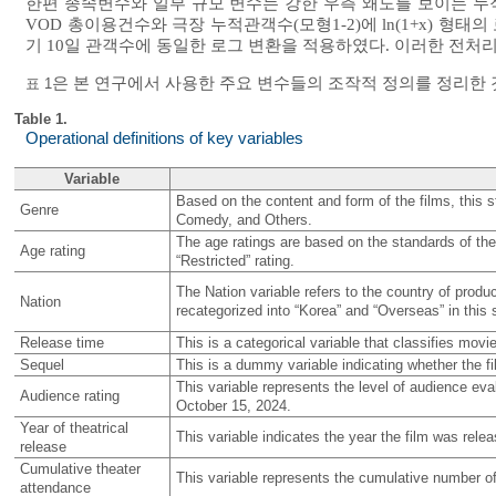
한편 종속변수와 일부 규모 변수는 강한 우측 왜도를 보이는 누
VOD 총이용건수와 극장 누적관객수(모형1-2)에 ln(1+x) 형태
기 10일 관객수에 동일한 로그 변환을 적용하였다. 이러한 전처
은 본 연구에서 사용한 주요 변수들의 조작적 정의를 정리한 
표 1
Table 1.
Operational definitions of key variables
Variable
Based on the content and form of the films, this 
Genre
Comedy, and Others.
The age ratings are based on the standards of the
Age rating
“Restricted” rating.
The Nation variable refers to the country of product
Nation
recategorized into “Korea” and “Overseas” in this 
Release time
This is a categorical variable that classifies mov
Sequel
This is a dummy variable indicating whether the fi
This variable represents the level of audience ev
Audience rating
October 15, 2024.
Year of theatrical
This variable indicates the year the film was relea
release
Cumulative theater
This variable represents the cumulative number of 
attendance