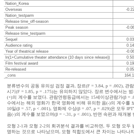
Nation_Korea
Overseas
-0.2
Nation_testparm
Release time_off-season
Peak season
-0.0
Release time_testparm
Sequel
0.03
Audience rating
0.14
Year of theatrical release
-0.0
ln(1+Cumulative theater attendance (10 days since release))
0.50
Film festival award
0.19
Re-released
0.05
_cons
164.
분류변수의 공동 유의성 검정 결과, 장르(F = 3.84, p = .002), 관람연령
시기(F = 1.85, p = .175)는 유의하지 않았다. 장르 변수에서는 범죄(β = .0
(+)의 계수를 보였다. 관람연령등급에서는 15세이상관람가(β = .07, 
수에서는 해외 영화가 한국 영화에 비해 유의한 음(-)의 계수를 보였다(β =
10일(β = .57, p < .001), 영화제 수상(β = .07, p = .
음(-)의 계수를 보였으며(β = −.31, p < .001), 반면 속편
모형 2-1과 모형 2-2의 회귀분석 결과를 비교하면, 두 모형 모두
명하는 것으로 나타났으며, 모형 적합도에서 큰 차이는 나타나지 