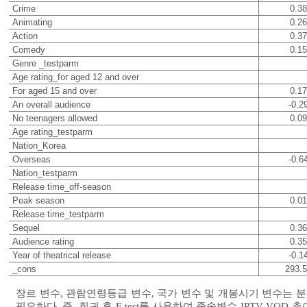
Crime
0.38
Animating
0.26
Action
0.37
Comedy
0.15
Genre _testparm
Age rating_for aged 12 and over
For aged 15 and over
0.17
An overall audience
-0.2
No teenagers allowed
0.09
Age rating_testparm
Nation_Korea
Overseas
-0.6
Nation_testparm
Release time_off-season
Peak season
0.01
Release time_testparm
Sequel
0.36
Audience rating
0.35
Year of theatrical release
-0.1
_cons
293.
장르 변수, 관람연령등급 변수, 국가 변수 및 개봉시기 변수는
필요하다. 즉, 회귀 후 F-test를 사용하여 종속변수 IPTV VOD