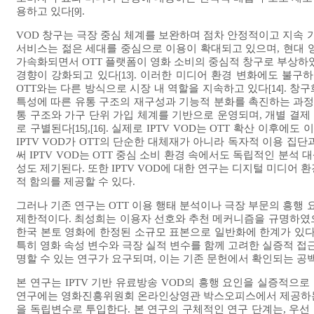
용하고 있다
.
[9]
VOD 창구는 극장 중심 체계를 보완하며 점차 안정적이고 지속 
서비스는 젊은 세대를 중심으로 이용이 확대되고 있으며, 현대 
가속화되면서 OTT 플랫폼이 영화 소비의 중심적 창구로 부상하였
경향이 강화되고 있다
. 이러한 미디어 환경 변화에도 불구하
[13]
OTT와는 다른 방식으로 시장 내 역할을 지속하고 있다
. 창
[14]
특성에 따른 유통 구조의 재구성과 기능적 분화를 촉진하는 과
통 구조와 가구 단위 가입 체계를 기반으로 운영되며, 개별 결제
로 구별된다
,
. 실제로 IPTV VOD는 OTT 확산 이후
[15]
[16]
IPTV VOD가 OTT의 단순한 대체재가 아니라 독자적 이용 집
써 IPTV VOD는 OTT 중심 소비 환경 속에서도 독립적인 분석 
성도 제기된다. 또한 IPTV VOD에 대한 연구는 디지털 미디어
적 함의를 제공할 수 있다.
그러나 기존 연구는 OTT 이용 행태 분석이나 극장 부문의 흥행 요
제한적이다. 최성희는 이용자 선호와 추천 메커니즘을 규명하였
한국 본토 영화에 한정된 소규모 표본으로 일반화에 한계가 있
특히 영화 속성 변수와 극장 실적 변수를 함께 고려한 실증적 접근
명할 수 있는 연구가 요구되며, 이는 기존 문헌에서 확인되는 공백
본 연구는 IPTV 기반 유료방송 VOD의 흥행 요인을 실증적으로
연구에는 영화진흥위원회 온라인상영관 박스오피스에서 제공하는 IP
을 독립변수로 투입한다. 본 연구의 구체적인 연구 단계는, 우선 