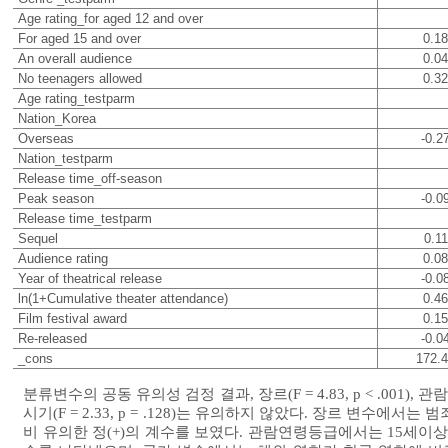
Age rating_for aged 12 and over
For aged 15 and over
0.18
An overall audience
0.04
No teenagers allowed
0.32
Age rating_testparm
Nation_Korea
Overseas
-0.2
Nation_testparm
Release time_off-season
Peak season
-0.0
Release time_testparm
Sequel
0.11
Audience rating
0.08
Year of theatrical release
-0.0
ln(1+Cumulative theater attendance)
0.46
Film festival award
0.15
Re-released
-0.0
_cons
172.
분류변수의 공동 유의성 검정 결과, 장르(F = 4.83, p < .001), 관람연령
시기(F = 2.33, p = .128)는 유의하지 않았다. 장르 변수에서는 범죄(β = .0
비 유의한 정(+)의 계수를 보였다. 관람연령등급에서는 15세이상관람가(β =