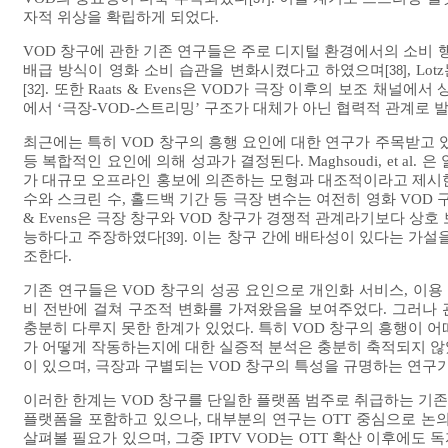
자적 위상을 확립하게 되었다.
VOD 창구에 관한 기존 연구들은 주로 디지털 환경에서의 소비 행태 변화
배급 방식이 영화 소비 습관을 변화시켰다고 하였으며
, L
[38]
. 또한 Raats & Evens은 VOD가 극장 이후의 보조 채
[32]
에서 ‘극장-VOD-스트리밍’ 구조가 대체가 아닌 협력적 관계로
최근에는 특히 VOD 창구의 흥행 요인에 대한 연구가 주목받고 
등 복합적인 요인에 의해 성과가 결정된다. Maghsoudi, et a
가 대규모 오프라인 홍보에 의존하는 모형과 대조적이라고 제시
수와 스크린 수, 홀드백 기간 등 극장 변수는 여전히 영화 VOD
& Evens은 극장 창구와 VOD 창구가 경쟁적 관계라기보다 상
능하다고 주장하였다
. 이는 창구 간에 배타성이 있다는 가설
[39]
조한다.
기존 연구들은 VOD 창구의 성공 요인으로 개인화 서비스, 이용
비 전반에 걸쳐 구조적 변화를 가져왔음을 보여주었다. 그러나
충분히 다루지 못한 한계가 있었다. 특히 VOD 창구의 흥행이 
가 어떻게 작동하는지에 대한 실증적 분석은 충분히 축적되지 않
이 있으며, 극장과 구별되는 VOD 창구의 특성을 규명하는 연구
이러한 한계는 VOD 창구를 단일한 플랫폼 범주로 취급하는 기존 논
플랫폼을 포함하고 있으나, 대부분의 연구는 OTT 중심으로 논
살펴볼 필요가 있으며, 그중 IPTV VOD는 OTT 확산 이후에