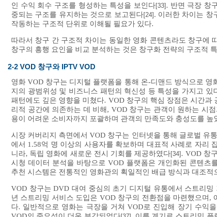
인 수익 회수 구조를 형성하는 특성을 보인다
. 반면 극장 
[33]
중되는 구조를 유지하는 것으로 보고된다
. 이러한 차이는 
[24]
작동하는 구조적 단위로 이해될 필요가 있다.
따라서 창구 간 구조적 차이는 동일한 영화 콘텐츠라도 창구에 따
창구의 흥행 요인을 비교 분석하는 것은 창구화 전략의 구조적 
2-2 VOD 창구와 IPTV VOD
영화 VOD 창구는 디지털 플랫폼을 통해 온-디맨드 방식으로 영
지의 광범위성 및 비즈니스 패턴의 혁신성 등 특성을 가지고 있다
패턴에도 깊은 영향을 미쳤다. VOD 창구의 핵심 장점은 시간과
리적 공간에 의존하는 데 비해, VOD 창구는 관객이 원하는 시
용이 어려운 소비자까지 포괄하며 관객의 만족도와 충성도를 높
시장 커버리지 측면에서 VOD 창구는 인터넷을 통해 글로벌 유통 우
에서 1.58억 명 이상의 사용자를 확보하며 대표적 사례로 자리 
니라, 독립 영화에 새로운 전시 기회를 제공하였다
. VOD 
[34]
시청 데이터 분석을 바탕으로 VOD 플랫폼은 개인화된 콘텐츠
추천 시스템은 전통적인 영화관의 획일적인 배급 방식과 대조적으
VOD 창구는 DVD 대여 중심의 초기 디지털 유통에서 스트리
년 스트리밍 서비스 도입은 VOD 창구의 전환점을 마련했으며, 
다. 일반적으로 영화는 극장을 거쳐 VOD로 진입해 장기 수익을
VOD의 중요성이 더욱 부각되었다
. 이를 계기로 스트리밍 
[37]