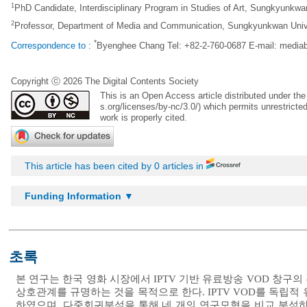
1
PhD Candidate, Interdisciplinary Program in Studies of Art, Sungkyunkwa
2
Professor, Department of Media and Communication, Sungkyunkwan Unive
*
Correspondence to :
Byenghee Chang Tel: +82-2-760-0687 E-mail:
media
Copyright ⓒ 2026 The Digital Contents Society
This is an Open Access article distributed under t
s.org/licenses/by-nc/3.0/
) which permits unrestricte
work is properly cited.
This article has been cited by 0 articles in
Funding Information ▼
초록
본 연구는 한국 영화 시장에서 IPTV 기반 유료방송 VOD 창구
상호관계를 규명하는 것을 목적으로 한다. IPTV VOD를 독립적
하였으며, 다중회귀분석을 통해 네 개의 연구모형을 비교 분석하