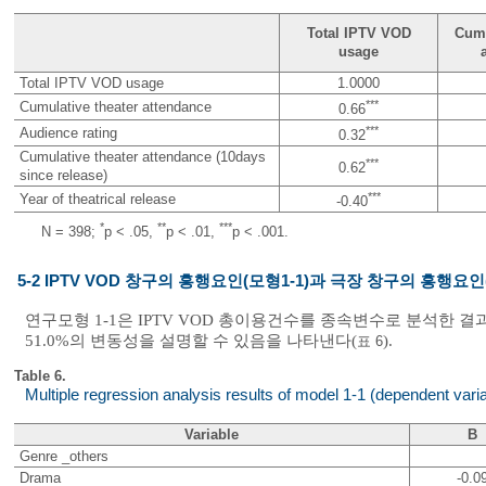
Total IPTV VOD
Cumu
usage
Total IPTV VOD usage
1.0000
***
Cumulative theater attendance
0.66
***
Audience rating
0.32
Cumulative theater attendance (10days
***
0.62
since release)
***
Year of theatrical release
-0.40
*
**
***
N = 398;
p < .05,
p < .01,
p < .001.
5-2 IPTV VOD 창구의 흥행요인(모형1-1)과 극장 창구의 흥행요인
연구모형 1-1은 IPTV VOD 총이용건수를 종속변수로 분석한 결과, 모형
51.0%의 변동성을 설명할 수 있음을 나타낸다(
).
표 6
Table 6.
Multiple regression analysis results of model 1-1 (dependent vari
Variable
B
Genre _others
Drama
-0.0