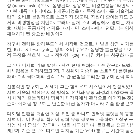
영화는 문화 상품으로서 동시에 공공재적 속성과 사유재적 속성을 지닌
성 (nonexclusion)’으로 설명된다. 장용호는 비경합성을 
‘어떤 제품이나 서비스가 제공되었을 때 특정 소비자를 기술적
람의 소비로 물질적으로 소모되지 않으며, 자원이 줄어들지도 않
서의 비경합성을 지닌다. 그러나 실제 소비 과정에서 영화는 저
츠 자체는 공공재적 성격을 가지지만, 소비자에게 전달되는 양
채택하게 된 중요한 배경이다.
창구화 전략은 할리우드에서 시작된 것으로, 채널별 상영 시기
한, Reisa & Irwansyah는 영화 소비 수요가 상당한 불균형
적 극장을 선호한다고 지적하였다
. 이러한 차이는 창구화 배
[26]
그러나 디지털 기술 발전과 관객 행태 변화는 기존 창구화 모델
화시켰음을 지적하였고
, 마신웨와 차승재는 스트리밍 플랫
[27]
따라 수익 극대화와 관객 수요 간 균형을 고려한 창구화 전략 최
전통적인 창구화는 20세기 후반 할리우드 시스템에서 형성되었으며,
지털 기술의 발전은 제작 방식의 전환과 유통 과정의 다양화를 
치 체계가 흔들리면서 영화가 제작자에서 관객으로 이어지는 전
준다. 이처럼 창구화는 단순한 배급 절차가 아니라 기술 환경 변화
디지털 전환을 촉발한 핵심 요인 중 하나로 인터넷 플랫폼의 등장
지털 미디어 환경의 확산이 영화 유통 경로를 다층화하고 창구
상영 시기 중심의 창구화 개념을 재구성하며, 플랫폼별 접근 
,
. 기존 연구에 따르면 디지털 기반 VOD 창구는 시간과 
[9]
[32]