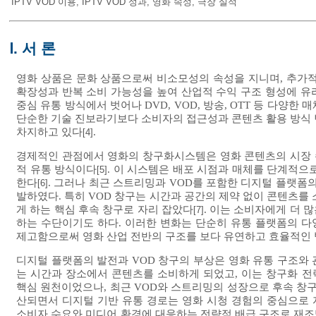
IPTV VOD 이용
,
IPTV VOD 성과
,
영화 속성
,
극장 실적
Ⅰ. 서 론
영화 상품은 문화 상품으로써 비소모성의 속성을 지니며, 추가
확장성과 반복 소비 가능성을 높여 산업적 수익 구조 형성에 유
중심 유통 방식에서 벗어나 DVD, VOD, 방송, OTT 등 
단순한 기술 진보라기보다 소비자의 접근성과 콘텐츠 활용 방식 
차지하고 있다
.
[4]
경제적인 관점에서 영화의 창구화시스템은 영화 콘텐츠의 시장 
적 유통 방식이다
. 이 시스템은 배포 시점과 매체를 단계적으
[5]
한다
. 그러나 최근 스트리밍과 VOD를 포함한 디지털 플랫폼
[6]
발하였다. 특히 VOD 창구는 시간과 공간의 제약 없이 콘텐츠를
게 하는 핵심 후속 창구로 자리 잡았다
. 이는 소비자에게 더 
[7]
하는 수단이기도 하다. 이러한 변화는 단순히 유통 플랫폼의 
제고함으로써 영화 산업 전반의 구조를 보다 유연하고 효율적인 
디지털 플랫폼의 발전과 VOD 창구의 부상은 영화 유통 구조와
는 시간과 장소에서 콘텐츠를 소비하게 되었고, 이는 창구화 
핵심 원천이었으나, 최근 VOD와 스트리밍의 성장으로 후속 창
산되면서 디지털 기반 유통 경로는 영화 시청 경험의 중심으로
소비자 수요와 미디어 환경에 대응하는 전략적 배급 구조로 재조