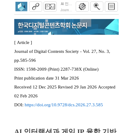
AI 인터랙션과 게임 IP 융합 기반 몰입형 
Journal of Digital Contents Society. 2026; 27(3)
[ Article ]
Journal of Digital Contents Society - Vol. 27, No. 3,
pp.585-596
ISSN:
1598-2009 (Print) 2287-738X (Online)
Print
publication date
31 Mar 2026
Received
12 Dec 2025
Revised
29 Jan 2026
Accepted
02 Feb 2026
DOI:
https://doi.org/10.9728/dcs.2026.27.3.585
AI 인터랙션과 게임 IP 융합 기반