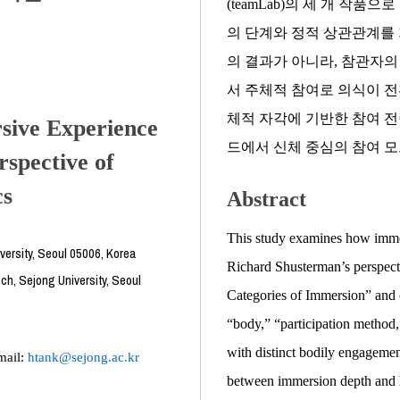
(teamLab)의 세 개 작품
의 단계와 정적 상관관계를 
의 결과가 아니라, 참관자의
서 주체적 참여로 의식이 전
체적 자각에 기반한 참여 전
rsive Experience
드에서 신체 중심의 참여 모
rspective of
cs
Abstract
This study examines how immers
ersity, Seoul 05006, Korea
Richard Shusterman’s perspec
ch, Sejong University, Seoul
Categories of Immersion” and c
“body,” “participation method
with distinct bodily engagemen
mail:
htank@sejong.ac.kr
between immersion depth and l