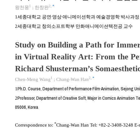
1
2
,
*
왕천몽
;
한창완
세종대학교 공연·영상·애니메이션학과 예술경영학 박사과정
1
세종대학교 창의소프트학부 만화애니메이션텍전공 교수
2
Study on Building a Path for Imme
in Virtual Reality Art: From the Pe
Richard Shusterman’s Somaestheti
1
2
,
*
Chen-Meng Wang
;
Chang-Wan Han
Ph.D. Course, Department of Performance·Film·Animation, Sejong Univ
1
Professor, Department of Creative Soft, Major in Comics Animation Te
2
05006, Korea
*
Correspondence to:
Chang-Wan Han Tel: +82-2-3408-3248 E-