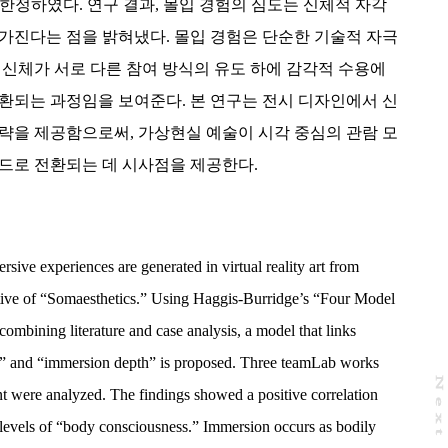
으로 한정하였다. 연구 결과, 몰입 경험의 심도는 신체적 자각
가진다는 점을 밝혀냈다. 몰입 경험은 단순한 기술적 자극
 신체가 서로 다른 참여 방식의 유도 하에 감각적 수용에
환되는 과정임을 보여준다. 본 연구는 전시 디자인에서 신
략을 제공함으로써, 가상현실 예술이 시각 중심의 관람 모
드로 전환되는 데 시사점을 제공한다.
ive experiences are generated in virtual reality art from
tive of “Somaesthetics.” Using Haggis-Burridge’s “Four Model
ombining literature and case analysis, a model that links
,” and “immersion depth” is proposed. Three teamLab works
N
e
x
t
a
g
t were analyzed. The findings showed a positive correlation
evels of “body consciousness.” Immersion occurs as bodily