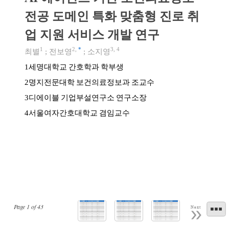
전공 도메인 특화 맞춤형 진로 취
업 지원 서비스 개발 연구
1
2
,
*
3
,
4
최별
;
전보영
;
소지영
세명대학교 간호학과 학부생
1
명지전문대학 보건의료정보과 조교수
2
디에이블 기업부설연구소 연구소장
3
서울여자간호대학교 겸임교수
4
Page
1
of
43
Next