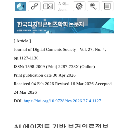
AI 에이전트 기반 보건의료정보 전공 도메인
Journal of Digital Contents Society. 2026; 27(4)
[ Article ]
Journal of Digital Contents Society - Vol. 27, No. 4,
pp.1127-1136
ISSN:
1598-2009 (Print) 2287-738X (Online)
Print
publication date
30 Apr 2026
Received
04 Feb 2026
Revised
16 Mar 2026
Accepted
24 Mar 2026
DOI:
https://doi.org/10.9728/dcs.2026.27.4.1127
AI 에이전트 기반 보건의료정보