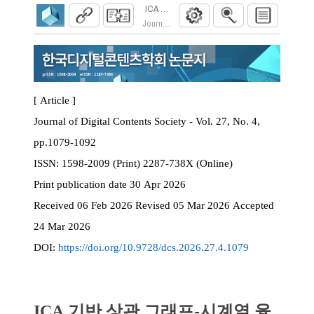
ICA 기반 상관 그래프-시계열 융합을 통한
Journal of Digital Contents Society. 2026; 27(4)
[ Article ]
Journal of Digital Contents Society - Vol. 27, No. 4,
pp.1079-1092
ISSN:
1598-2009 (Print) 2287-738X (Online)
Print
publication date
30 Apr 2026
Received
06 Feb 2026
Revised
05 Mar 2026
Accepted
24 Mar 2026
DOI:
https://doi.org/10.9728/dcs.2026.27.4.1079
ICA 기반 상관 그래프-시계열 융