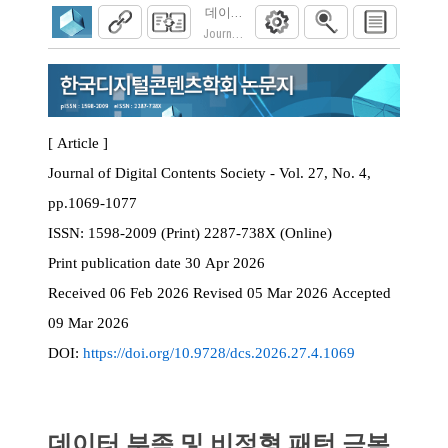
데이터 부족 및 비정형 패턴 극복을 위한 Diff
Journal of Digital Contents Society. 2026; 27(4)
[ Article ]
Journal of Digital Contents Society - Vol. 27, No. 4,
pp.1069-1077
ISSN:
1598-2009 (Print) 2287-738X (Online)
Print
publication date
30 Apr 2026
Received
06 Feb 2026
Revised
05 Mar 2026
Accepted
09 Mar 2026
DOI:
https://doi.org/10.9728/dcs.2026.27.4.1069
데이터 부족 및 비정형 패턴 극복