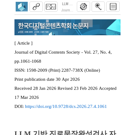
LLM 기반 진로문장완성검사 자동 판정을 
Journal of Digital Contents Society. 2026; 27(4)
[ Article ]
Journal of Digital Contents Society - Vol. 27, No. 4,
pp.1061-1068
ISSN:
1598-2009 (Print) 2287-738X (Online)
Print
publication date
30 Apr 2026
Received
28 Jan 2026
Revised
23 Feb 2026
Accepted
17 Mar 2026
DOI:
https://doi.org/10.9728/dcs.2026.27.4.1061
LLM 기반 진로문장완성검사 자