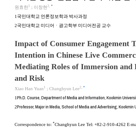
1
2
,
*
원효한
;
이창현
국민대학교 언론정보학과 박사과정
1
국민대학교 미디어ㆍ광고학부 미디어전공 교수
2
Impact of Consumer Engagement T
Intention in Chinese Live Commerc
Mediating Roles of Immersion and 
and Risk
1
2
,
*
Xiao Han Yuan
;
Changhyun Lee
Ph.D. Course, Department of Media and Information, Kookmin Universi
1
Professor, Major in Media, School of Media and Advertising, Kookmin 
2
*
Correspondence to:
Changhyun Lee Tel: +82-2-910-4262 E-ma