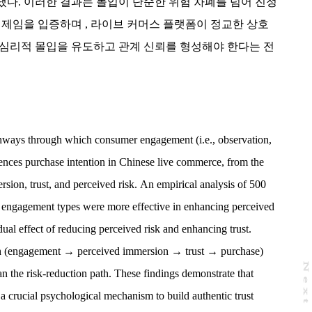
다. 이러한 결과는 몰입이 단순한 위험 차폐를 넘어 진정
기제임을 입증하며 , 라이브 커머스 플랫폼이 정교한 상호
 심리적 몰입을 유도하고 관계 신뢰를 형성해야 한다는 전
athways through which consumer engagement (i.e., observation,
uences purchase intention in Chinese live commerce, from the
rsion, trust, and perceived risk. An empirical analysis of 500
e engagement types were more effective in enhancing perceived
ual effect of reducing perceived risk and enhancing trust.
ath (engagement → perceived immersion → trust → purchase)
N
e
x
t
a
g
an the risk-reduction path. These findings demonstrate that
a crucial psychological mechanism to build authentic trust