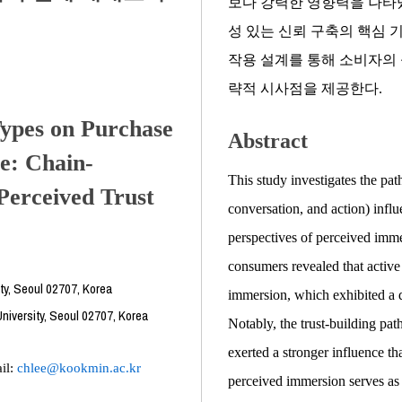
보다 강력한 영향력을 나타냈
성 있는 신뢰 구축의 핵심 
작용 설계를 통해 소비자의
략적 시사점을 제공한다.
ypes on Purchase
Abstract
e: Chain-
This study investigates the p
Perceived Trust
conversation, and action) infl
perspectives of perceived imme
consumers revealed that activ
ty, Seoul 02707, Korea
immersion, which exhibited a d
University, Seoul 02707, Korea
Notably, the trust-building p
exerted a stronger influence th
il:
chlee@kookmin.ac.kr
perceived immersion serves as 