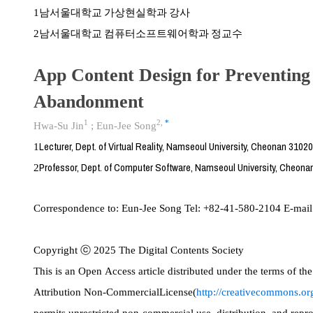
남서울대학교 가상현실학과 강사
1
남서울대학교 컴퓨터소프트웨어학과 정교수
2
App Content Design for Preventing
Abandonment
1
2
,
*
Hwa-Su Jin
;
Eun-Jee Song
Lecturer, Dept. of Virtual Reality, Namseoul University, Cheonan 31020
1
Professor, Dept. of Computer Software, Namseoul University, Cheona
2
Correspondence to:
Eun-Jee Song Tel: +82-41-580-2104 E-mai
Copyright ⓒ 2025 The Digital Contents Society
This is an Open Access article distributed under the terms of 
Attribution Non-CommercialLicense(
http://creativecommons.org
permits unrestricted non-commercial use, distribution, and rep