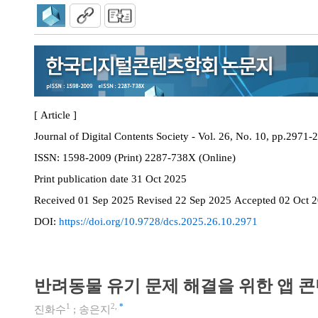
[ Article ]
Journal of Digital Contents Society - Vol. 26, No. 10, pp.2971-
ISSN:
1598-2009 (Print) 2287-738X (Online)
Print
publication date
31 Oct 2025
Received
01 Sep 2025
Revised
22 Sep 2025
Accepted
02 Oct 
DOI:
https://doi.org/10.9728/dcs.2025.26.10.2971
반려동물 유기 문제 해결을 위한 앱 
1
2
,
*
진화수
;
송은지